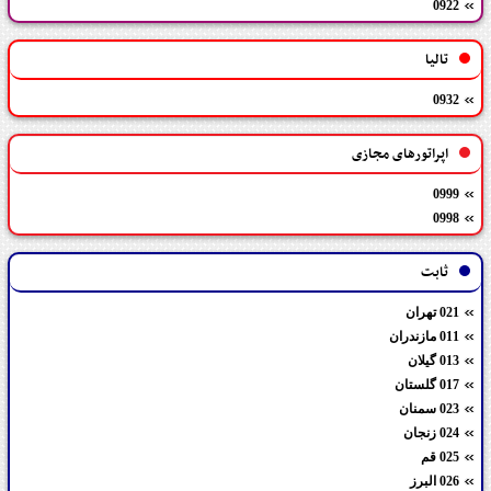
0922
تالیا
0932
اپراتورهای مجازی
0999
0998
ثابت
021 تهران
011 مازندران
013 گیلان
017 گلستان
023 سمنان
024 زنجان
025 قم
026 البرز