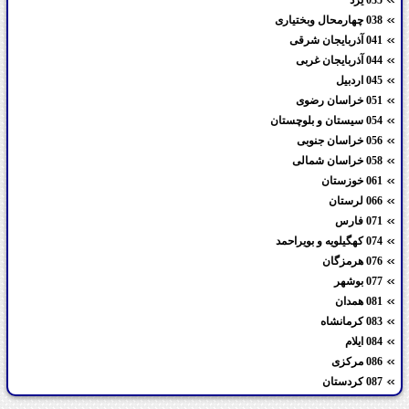
038 چهارمحال وبختیاری
041 آذربایجان شرقی
044 آذربایجان غربی
045 اردبیل
051 خراسان رضوی
054 سیستان و بلوچستان
056 خراسان جنوبی
058 خراسان شمالی
061 خوزستان
066 لرستان
071 فارس
074 کهگیلویه و بویراحمد
076 هرمزگان
077 بوشهر
081 همدان
083 کرمانشاه
084 ایلام
086 مرکزی
087 کردستان