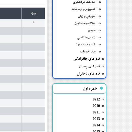
خدمات گردشگری
کامپیوتر و ارتباطات
ویژه
آموزشی و زبان
*
املاک و ساختمان
خودرو
آژانس و تاکسی
غذا و فست فود
سایر خدمات
نام های خانوادگی
نام های پسران
نام های دختران
همراه اول
0912
0910
0911
0913
0914
0915