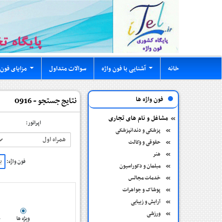
خانه
آشنایی با فون واژه
سوالات متداول
مزایای فون 
...
...
فون واژه ها
نتایج جستجو - 0916
مشاغل و نام های تجاری
اپراتور:
پزشکی و دندانپزشکی
حقوقی و وکالت
هنر
فون واژه:
مبلمان و دکوراسیون
خدمات مجالس
پوشاک و جواهرات
آرایش و زیبایی
ورزشی
ویژه ها
ج