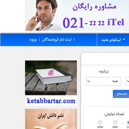
ثبت نام فروشندگان
ورود
لینکهای مفید
|
|
...
زیرگروه:
تعداد نمایش:
200
100
5