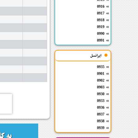
0916
0917
0918
0919
0990
0991
ایرانسل
0935
0901
0902
0903
0930
0933
0936
0937
0938
0939