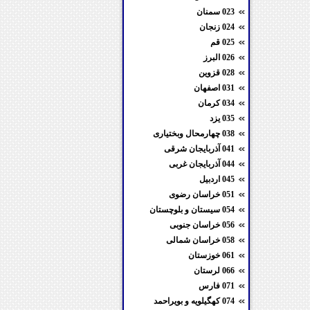
023 سمنان
024 زنجان
025 قم
026 البرز
028 قزوین
031 اصفهان
034 کرمان
035 یزد
038 چهارمحال وبختیاری
041 آذربایجان شرقی
044 آذربایجان غربی
045 اردبیل
051 خراسان رضوی
054 سیستان و بلوچستان
056 خراسان جنوبی
058 خراسان شمالی
061 خوزستان
066 لرستان
071 فارس
074 کهگیلویه و بویراحمد