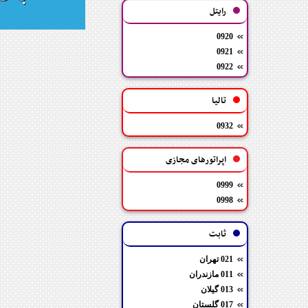
رایتل
0920
0921
0922
تالیا
0932
اپراتورهای مجازی
0999
0998
ثابت
021 تهران
011 مازندران
013 گیلان
017 گلستان