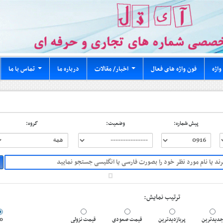
واژه
فون واژه های فعال
اخبار/ مقالات
درباره ما
تماس با ما
...
...
پیش شماره:
وضعیت:
گروه:
ترتیب نمایش:
0
قیمت نزولی
قیمت صعودی
پربازدیدترین
دیدترین