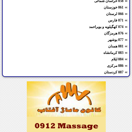
058 خراسان شمالی
061 خوزستان
066 لرستان
071 فارس
074 کهگیلویه و بویراحمد
076 هرمزگان
077 بوشهر
081 همدان
083 کرمانشاه
084 ایلام
086 مرکزی
087 کردستان