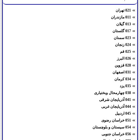
021 تهران
011 مازندران
013 گیلان
017 گلستان
023 سمنان
024 زنجان
025 قم
026 البرز
028 قزوین
031 اصفهان
034 کرمان
035 یزد
038 چهارمحال وبختیاری
041 آذربایجان شرقی
044 آذربایجان غربی
045 اردبیل
051 خراسان رضوی
054 سیستان و بلوچستان
056 خراسان جنوبی