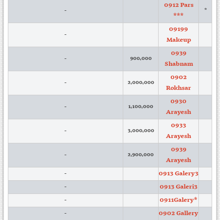
0912 Pars
-
*
***
09199
-
Makeup
0939
-
900,000
Shabnam
0902
-
2,000,000
Rokhsar
0930
-
1,100,000
Arayesh
0933
-
3,000,000
Arayesh
0939
-
2,900,000
Arayesh
0913 Galery3
-
0913 Galeri3
-
0911Galery*
-
0902 Gallery
-