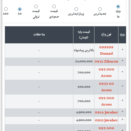
ویژه
قیمت
قیمت
100
50
پربازدیدترین
جدیدترین
ها
صعودی
نزولی
قیمت پایه
ویژه
فون واژه
ملاحظات
(تومان)
099999
-
بالاترین پیشنهاد
*
Damad
0912 Zibarou
-
24,000,000
*
093 000
-
700,000
*
Arous
0933 00
-
500,000
*
Aroos
093 000
-
700,000
*
Aroos
0914 Javaher
-
4,900,000
*
0911 Javaher
-
4,900,000
*
093 000