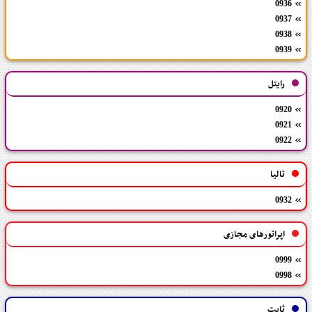
0936
0937
0938
0939
رایتل
0920
0921
0922
تالیا
0932
اپراتورهای مجازی
0999
0998
ثابت