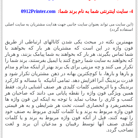
4- سایت اینترنتی شما به نام برند شما:
0912Printer.com
)
این سایت می تواند بعنوان سایت جانبی جهت هدایت مشتریان به سایت اصلی
استفاده گردد
(
مهمترین نکته در مبحث یکی شدن کانالهای ارتباطی از طریق
فون واژه در این است که مشتریان هر بار که بخواهند با
شما تماس بگیرند، هر بار که بخواهند به شما پیامک بزنند، و هربار
که بخواهند به سایت شما رجوع کنند یا ایمیل بفرستند، برند شما را
تکرار می کنند و چه مزیتی برای یک برند بهتر از اینکه
مدام و مدام
و بارها و بارها، با کوچکترین بهانه
در ذهن مشتریان تکرار شود و
قدرت برندینگ آنرا افزایش دهد. تمامی آنانیکه
با
مساله و کارکرد
برندینگ و یا اثربخشی کلمات کلیدی هر صنف آشنایی دارند، فقط
همین ویژگی فون واژه را نقطه پایانی می دانند که صاحبان هر
کسب و کاری را مجاب نماید با توجه به اینکه این فون واژه ها
منحصربفرد و انحصاری است، تحت هر شرایطی و به هر قیمتی
فون واژه مربوط به برند و یا کلمات کلیدی مربوط به صنف خود
را تهیه کنند، قبل از آنکه فون واژه مربوط به برند و یا کلمات
کلیدی صنف آنها توسط رقیبان و مدعیان آن برند و لغت
تصاحب گردد
.