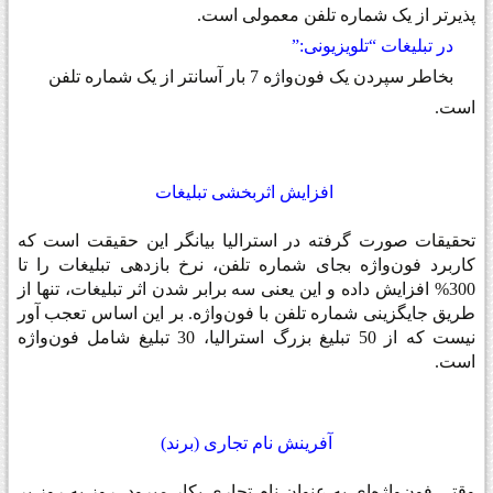
پذیرتر از یک شماره تلفن معمولی است
.
در تبلیغات “تلویزیونی
”:
بخاطر سپردن یک فون‌واژه
7
بار آسانتر از یک شماره تلفن
است
.
افزایش اثربخشی تبلیغات
تحقیقات صورت گرفته در استرالیا بیانگر این حقیقت است که
کاربرد فون‌واژه بجای شماره تلفن، نرخ بازدهی تبلیغات را تا
300% افزایش داده و این یعنی سه برابر شدن اثر تبلیغات، تنها از
طریق جایگزینی شماره تلفن با فون‌واژه. بر این اساس تعجب آور
نیست که از 50 تبلیغ بزرگ استرالیا، 30 تبلیغ شامل فون‌واژه
است
.
آفرینش نام تجاری (برند)
وقتی فون‌واژه‌ای به عنوان نام تجاری بکار میرود، روز به روز بر