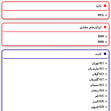
تالیا
0932
اپراتورهای مجازی
0999
0998
ثابت
021 تهران
011 مازندران
013 گیلان
017 گلستان
023 سمنان
024 زنجان
025 قم
026 البرز
028 قزوین