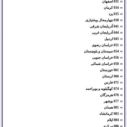
031 اصفهان
034 کرمان
035 یزد
038 چهارمحال وبختیاری
041 آذربایجان شرقی
044 آذربایجان غربی
045 اردبیل
051 خراسان رضوی
054 سیستان و بلوچستان
056 خراسان جنوبی
058 خراسان شمالی
061 خوزستان
066 لرستان
071 فارس
074 کهگیلویه و بویراحمد
076 هرمزگان
077 بوشهر
081 همدان
083 کرمانشاه
084 ایلام
086 مرکزی