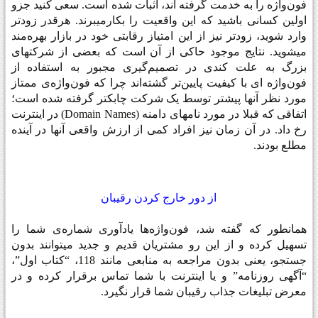
فون‌واژه را به خدمت گرفته اند، اثبات شده است. سعی کنید جزو
اولین کسانی باشید که این واقعیت را بکارمیبرند. هرقدر زودتر
وارد شوید، زودتر نیز از این امتیاز رقابتی خود در بازار بهره‌مند
میشوید. نتایج موجود حاکی از آن است که بعضی از شرکتهای
بزرگ به علت کندی در تصمیم‌گیری مجبور به استفاده از
فون‌واژه ای با کیفیت پایین‌تر گشته‌اند چرا که فون‌واژه‌ی ممتاز
مورد نظر آنها پیشتر توسط یک شرکت چابکتر گرفته شده است؛
اتفاقی که قبلا در مورد نامهای دامنه
(Domain Names)
در اینترنت
رخ داد. در آن زمان نیز افراد کمی از ارزش واقعی آنها در آینده
مطلع بودند
.
از دور خارج کردن رقیبان
همانطور که گفته شد، فون‌واژه‌ها یادآوری شماره‌ی شما را
تسهیل کرده و از این رو مشتریان قدیم و جدید میتوانند بدون
جستجو، یعنی بدون مراجعه به منابعی مانند 118، “کتاب اول”،
“آگهی روزنامه” و یا اینترنت با شما تماس برقرار کرده و در
معرض تبلیغات جذاب رقیبان شما قرار نگیرد
.