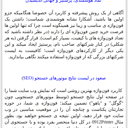
نماد هوشمندی، پرستیژ و جهانی اندیشیدن
آگاهی از یک روش پیشرفته و کاربرد آن خصوصا هنگامیکه جزو
اولین ها باشید، آشکارا نشانه هوشمندی شماست؛ داشتن یک
فون‌واژه ی مناسب و زیبا نیز همینگونه است چرا که تنها اولین ها
فرصت خرید چنین فون‌واژه ای را دارند (در نظر داشته باشید که
تعداد فون‌واژه های با کیفیت، بسیار کم است). قرار گرفتن (به هر
شکلی) در کنار شرکتهای صاحب نام، پرستیژ ایجاد میکند و این
یکی دیگر از کارکردهای فون‌واژه است؛ کافیست به لیست
شرکتهای بزرگی که از فون‌واژه استفاده میکنند نگاهی بیاندازید
.
صعود در لیست نتایج موتورهای جستجو (
SEO
)
کاربرد فون‌واژه بهترین روشی است که نمایش وب سایت شما را
در صفحه اول نتایج جستجو (توسط موتورهای جستجویی چون
“گوگل” و “یاهو”) تضمین میکند؛ فون‌واژه ی شما، در حوزه
تجارتتان یکتاست و چنانچه آن را در موقعیت مناسبی در وب
سایت خود قرار دهید، اولین نتیجه ی جستجو خواهید بود. بطور
مثال 0912Printer در کل دنیا منحصر بفرد بوده و با جستجوی آن