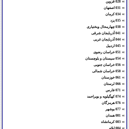
028 قزوین
031 اصفهان
034 کرمان
035 یزد
038 چهارمحال وبختیاری
041 آذربایجان شرقی
044 آذربایجان غربی
045 اردبیل
051 خراسان رضوی
054 سیستان و بلوچستان
056 خراسان جنوبی
058 خراسان شمالی
061 خوزستان
066 لرستان
071 فارس
074 کهگیلویه و بویراحمد
076 هرمزگان
077 بوشهر
081 همدان
083 کرمانشاه
084 ایلام