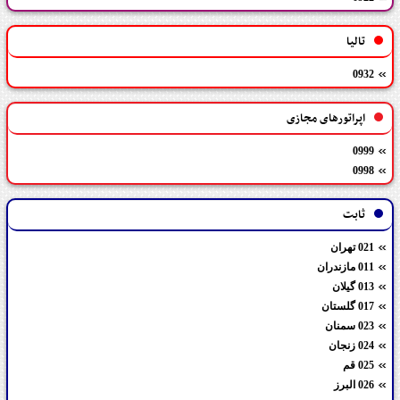
تالیا
0932
اپراتورهای مجازی
0999
0998
ثابت
021 تهران
011 مازندران
013 گیلان
017 گلستان
023 سمنان
024 زنجان
025 قم
026 البرز