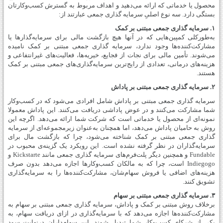
محصول یا خدماتی که ارائه می‌دهید و اهداف مربوط به گسترش کسب‌وکارتان
بستگی دارد. سه نوع اصلیِ سرمایه گذاری جمعی عبارتند از:
۱. سرمایه گذاری جمعی مبتنی بر کمک
به‌طورکلی کمپین‌هایی که در آنها هیچ بازگشت مالی برای سرمایه‌گذارها یا
مشارکت‌کننده‌ها وجود ندارد، سرمایه گذاری جمعی مبتنی بر کمک نامیده
می‌شوند. تأمین‌ مالی برای نجات از فجایع، خیریه‌ها، فعالیت‌های غیرانتفاعی و
هزینه‌های درمانی، تعدادی از رایج‌ترین سرمایه‌گذاری‌های جمعی مبتنی بر کمک
هستند.
۲. سرمایه گذاری جمعی مبتنی بر پاداش
سرمایه گذاری جمعی مبتنی بر پاداش شامل افرادی می‌شود که در کسب‌وکار
شما مشارکت می‌کنند و در عوض پاداشی دریافت می‌کنند. این پاداش معمولا
نمونه‌ای از محصول یا خدماتی است که شرکت شما ارائه می‌دهد. اگرچه این
روش به حامیان پاداش می‌دهد، اما همچنان به‌عنوان زیرمجموعه‌ای از سرمایه
گذاری جمعی مبتنی بر کمک شناخته می‌شود، چرا که بازگشت مال برای
سرمایه‌گذاران در نظر گرفته نشده است. این رویکرد یک گزینه‌ی محبوب در
Fundable و همچنین دیگر پلت‌فرم‌های سرمایه گذاری جمعی مانند Kickstarte و
Indiegogo است، چرا که به مالکان کسب‌وکارها اجازه می‌دهد بدون صرف
هزینه‌های اضافی یا فروش سهام‌شان، مشارکت‌کننده‌ها را به سرمایه‌گذاری
تشویق کنند.
۳. سرمایه گذاری جمعی مبتنی بر سهام
برخلاف روش مبتنی بر کمک و پاداش، سرمایه گذاری جمعی مبتنی بر سهام به
مشارکت‌کننده‌ها اجازه می‌دهد که با سرمایه‌گذاری در ازای دریافت سهام، به
یکی از شرکای کسب‌وکار شما تبدیل شوند. این سهام‌داران درنهایت سود