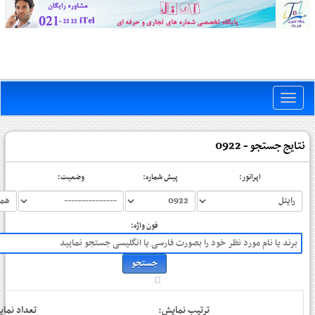
Toggle
naviga
نتایج جستجو - 0922
اپراتور:
پیش شماره:
وضعیت:
فون واژه:
ترتیب نمایش:
تعداد نم: