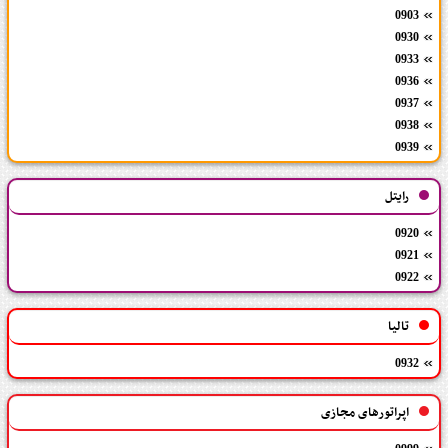
0903
0930
0933
0936
0937
0938
0939
رایتل
0920
0921
0922
تالیا
0932
اپراتورهای مجازی