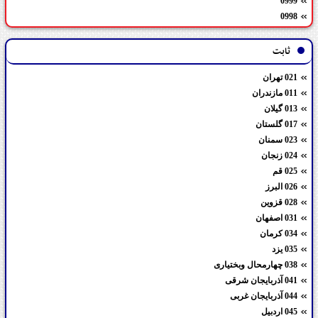
0999
0998
ثابت
021 تهران
011 مازندران
013 گیلان
017 گلستان
023 سمنان
024 زنجان
025 قم
026 البرز
028 قزوین
031 اصفهان
034 کرمان
035 یزد
038 چهارمحال وبختیاری
041 آذربایجان شرقی
044 آذربایجان غربی
045 اردبیل