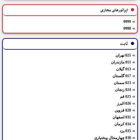
اپراتورهای مجازی
0999
0998
ثابت
021 تهران
011 مازندران
013 گیلان
017 گلستان
023 سمنان
024 زنجان
025 قم
026 البرز
028 قزوین
031 اصفهان
034 کرمان
035 یزد
038 چهارمحال وبختیاری