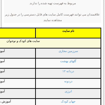
مربوط به فهرست تهیه شده را ندارند.
علاقمندان می توانند فهرست کامل سایت های قابل دسترسی را در جدول زیر
مشاهده نمایند.
نام سایت
سایت
های
کودک
و
نوجوان
سرزمین مجازی
آمو
گلهای بهشت
آمو
دردانه
۱۲
آمو
دردونه
آمو
انرژی
آمو
جهان کودک
آموزش
،