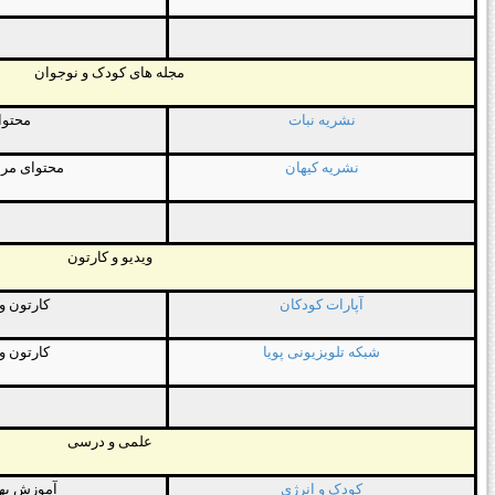
مجله
های
کودک
و
نوجوان
نشریه نبات
محتوا
نشریه کیهان
محتوای
مر
ویدیو
و
کارتون
آپارات کودکان
کارتون
و
شبکه تلویزیونی پویا
کارتون
و
علمی
و
درسی
کودک و انرژی
آموزش
به