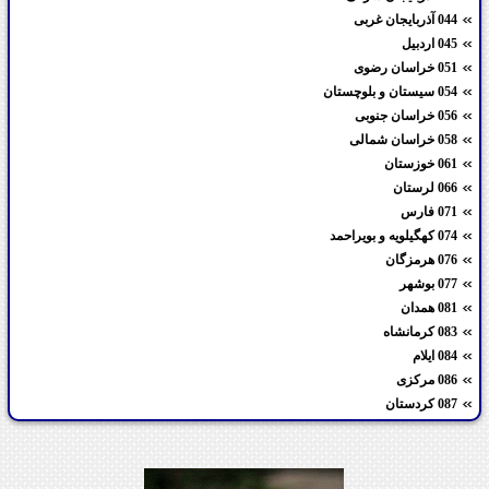
044 آذربایجان غربی
045 اردبیل
051 خراسان رضوی
054 سیستان و بلوچستان
056 خراسان جنوبی
058 خراسان شمالی
061 خوزستان
066 لرستان
071 فارس
074 کهگیلویه و بویراحمد
076 هرمزگان
077 بوشهر
081 همدان
083 کرمانشاه
084 ایلام
086 مرکزی
087 کردستان