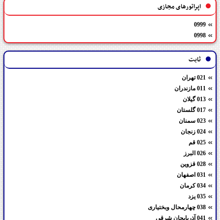
اپراتورهای مجازی
0999
0998
ثابت
021 تهران
011 مازندران
013 گیلان
017 گلستان
023 سمنان
024 زنجان
025 قم
026 البرز
028 قزوین
031 اصفهان
034 کرمان
035 یزد
038 چهارمحال وبختیاری
041 آذربایجان شرقی