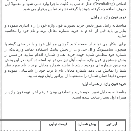
اضافی (Overdialing) خلل خاصی به کلیت ماجرا وارد نمی شود و معمولا این
حروف اضافه چه گرفته شوند یا گرفته نشوند تماس برقرار می شود.
خرید فون واژه از رایتل:
متاسفانه رایتل هنور بخش خرید بصورت فون واژه خود را راه اندازی ننموده و
بنابراین باید قبل از اقدام به خرید شماره معادل برند و نام خود را محاسبه
نمایید.
برای اینکار می تواند از صفحه کلید گوشی موبایل خود و یا دربعضی گوشیها
همچون سامسونگ و ال جی و ... از بخش پیامک استفاده نمایید و زمانیکه از
شماره خود مطمئن شدید جهت خرید همان شماره اقدام نمایید. در ضمن از
بخش جستجوی فون واژه سایت آیتل نیز می توانید استفاده کنید، در این بخش
چه چنین شماره ای موجود باشد یا نباشد شماره معادل برند یا نام مورد نظر
شما را نمایش می دهد. شماره معادل نام یا برند خود را شناسایی نموده و
سپس دقیقا همان شماره را مستقیما از اپراتور رایتل تهیه نمایید.
خرید فون واژه از همراه اول:
متاسفانه به دلیل تغییر نحوه خرید و تصادفی بودن 3 رقم آخر، تهیه فون واژه از
همراه اول بسیار سخت شده است.
اپراتور
پیش شماره
قیمت نهایی