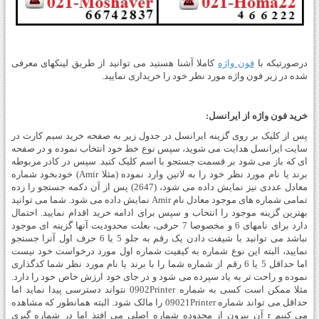
درصورتیکه با
فون واژه
کاملا آشنا هستید می توانید از طریق لینکهای معرفی
شده در زیر فون واژه مورد نظر خود را خریداری نمایید.
خرید فون واژه از ایرانسل:
پس از کلیک بر روی گزینه ایرانسل در جدول زیر به صفحه خرید سیم کارت در
سایت ایرانسل هدایت می شوید، سپس نوع خط خود انتخاب نموده و در صفحه
ای که باز می شود بر قسمت جستجو با اسم کلیک کنید. سپس در کادر مربوطه
برند یا نام مورد نظر خود را به لاتین وارد نموده (مثلا Amir) خودبخود شماره
معادل عددی نیز نمایش داده می شود، (2647) پس از آن دکمه جستجو را زده
تمامی شماره های موجود معادل نام Amir نمایش داده می شود. شما می توانید
بهترین گزینه موجود را انتخاب و سپس برای ادامه خرید اقدام نمایید. احتمال
دارد برای نامهای 6 و مخصوصا 7 حرفی، بعلت محدودیت آنها گزینه ای موجود
نباشد می توانید با شیفت دادن یک رقم به جلو 5 یا 6 حرف اول آنرا جستجو
نمایید، البته این نوع شماره به کیفیت شماره اول مورد درخواست خود نیست
اما حداقل 5 یا 6 رقم از شماره شما را با برند یا نام مورد نظر شما کدگذاری
نموده و راحت تر به یاد سپرده می شود و در جای خود ارزش خاص خود را دارد.
مثلا ممکن است کسی به شماره 0902Printer نتواند دسترسی پیدا نماید اما
حداقل می تواند شماره 09021Printer را مالک شود. البته همانطور که مشاهده
می کنیم
r آن بیرون از محدوده شماره اصلی می افتذ اما در شماره گیری