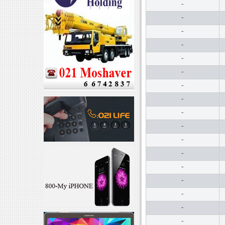
-
-
-
-
-
-
-
-
-
-
-
-
-
-
-
-
-