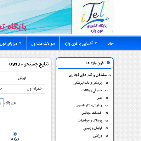
خانه
آشنایی با فون واژه
سوالات متداول
مزایای فون 
...
...
فون واژه ها
نتایج جستجو - 0913
مشاغل و نام های تجاری
اپراتور:
پزشکی و دندانپزشکی
حقوقی و وکالت
هنر
فون واژه:
مبلمان و دکوراسیون
خدمات مجالس
پوشاک و جواهرات
آرایش و زیبایی
ورزشی
ویژه ها
ج