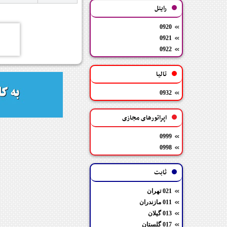
رایتل
0920
0921
0922
تالیا
0932
اپراتورهای مجازی
0999
0998
ثابت
021 تهران
011 مازندران
013 گیلان
017 گلستان