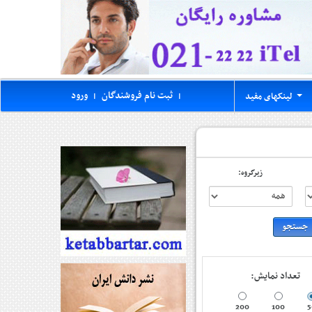
ثبت نام فروشندگان
ورود
لینکهای مفید
|
|
...
زیرگروه:
تعداد نمایش:
200
100
5