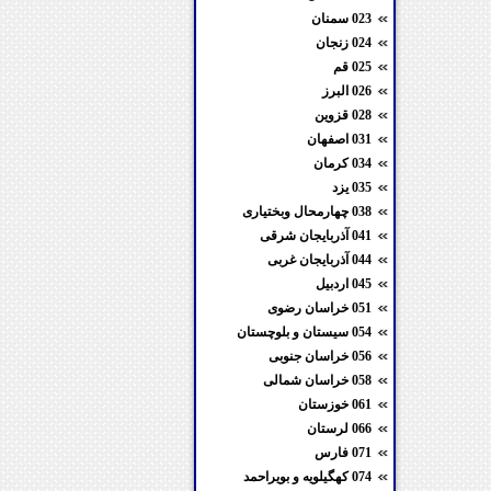
023 سمنان
024 زنجان
025 قم
026 البرز
028 قزوین
031 اصفهان
034 کرمان
035 یزد
038 چهارمحال وبختیاری
041 آذربایجان شرقی
044 آذربایجان غربی
045 اردبیل
051 خراسان رضوی
054 سیستان و بلوچستان
056 خراسان جنوبی
058 خراسان شمالی
061 خوزستان
066 لرستان
071 فارس
074 کهگیلویه و بویراحمد