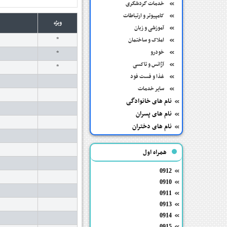
خدمات گردشگری
کامپیوتر و ارتباطات
ویژه
آموزشی و زبان
*
املاک و ساختمان
خودرو
*
آژانس و تاکسی
*
غذا و فست فود
سایر خدمات
نام های خانوادگی
نام های پسران
نام های دختران
همراه اول
0912
0910
0911
0913
0914
0915