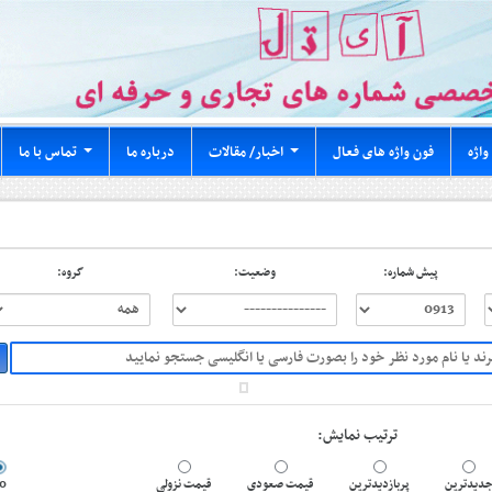
واژه
فون واژه های فعال
اخبار/ مقالات
درباره ما
تماس با ما
...
...
پیش شماره:
وضعیت:
گروه:
ترتیب نمایش:
0
قیمت نزولی
قیمت صعودی
پربازدیدترین
دیدترین