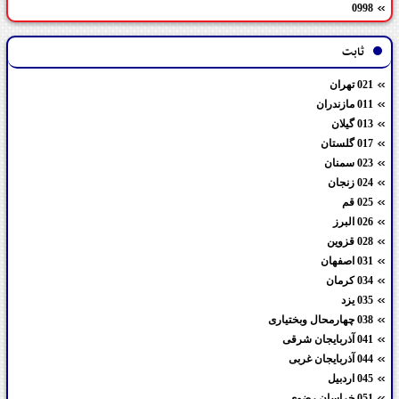
0998
ثابت
021 تهران
011 مازندران
013 گیلان
017 گلستان
023 سمنان
024 زنجان
025 قم
026 البرز
028 قزوین
031 اصفهان
034 کرمان
035 یزد
038 چهارمحال وبختیاری
041 آذربایجان شرقی
044 آذربایجان غربی
045 اردبیل
051 خراسان رضوی