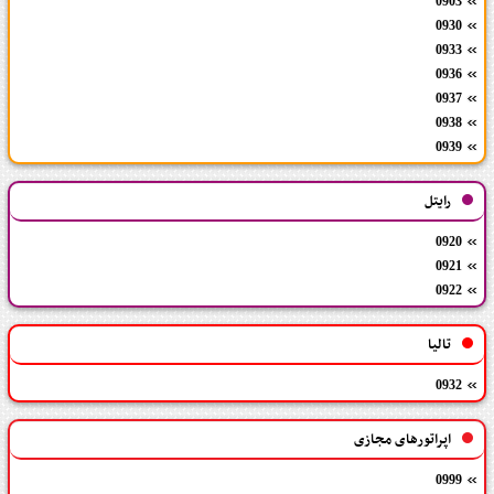
0903
0930
0933
0936
0937
0938
0939
رایتل
0920
0921
0922
تالیا
0932
اپراتورهای مجازی
0999