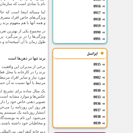
نام یا نمادی است که سازمان 
0916
اما مساله اینجا است که حالا
0917
ویژگی‌های خاص افراد مصرف‌ک
0918
و همه آنها با هم مفهوم برند را
0919
0990
ویژگی‌ها را در بر می‌گیرد. بر
0991
طول زمان با آن آمیخته‌‌اند 
ایرانسل
برند تنها در ذهن‌ها است
0935
برخی از مدیران این واقعیت مس
0901
برند را در کارخانه یا محل فعا
مورد نیاز و سایر افراد مرتب
0902
مرتبط با آنها نسبت به آن حس
0903
0930
یک مثال ساده برای تشریح این
عکس‌‌ها و موارد مشابه است ک
0933
تصویر ذهنی خاص خود را دارند
0936
هر روز این روزنامه را می‌خر
0937
انتشار روزنامه یک سیستم پیچی
0938
می‌شود. این نام به نویسندگان
و مخاطبان خود داشته باشند،
0939
دبیرخانه کنفرانس بین‌المللی 