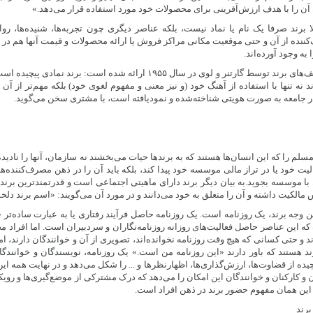
آن را با هدف ارزش‌آفرینی برای محصولات خود مورد استفاده قرار می‌دهد.»
 برند صرفا یک نام یا نماد نیست، بلکه عناصر دیگری چون تجربه‌ها، شنیده‌ها، روا
ننده از آن و حتی موقعیت مکانی مراکز فروش یا ارائه محصولات و قیمت آنها هم در 
 به وجود آورده‌اند.
در مجموع یکی از بهترین تعریف‌های برند توسط گارتنر و لوی در سال ۱۹۵۵ ارائه شده
ند نه تنها با استفاده از آهنگ خود (و نیز معنی و مفهوم لغوی خود) بلکه مهم‌تر از آن 
و در جامعه به صورت هویتی شناخته‌شده و نمودیافته است، با مشتری سخن می‌گوید.
لم را که این انسان‌ها هستند که به برندها حیات می‌بخشند نه سازمان، آنها را نادید
لیت خود یا در تراز مالی موسسه خود پیدا کند، بلکه باید آن را در ذهن مصرف‌کننده‌ها، 
ط با موسسه بجوید.به بیان دیگر برند دارای ماهیتی اجتماعی است و قدرتمندترین برنده
 مالکیت داشته و آن را متعلق به خود می‌دانند و در مورد آن می‌گویند: «اسم برند دل
 وجه برند، یک روزنامه است. یک روزنامه حاصل فرآیند رفتاری یا به عبارت ساده‌تر ح
ه این عناصر حاصل فعالیت‌های روزانه روزنامه‌نگاران و سردبیران است. اما افراد م
 و حتی کسانی که هیچ وقت روزنامه نخوانده‌اند، تصویری از آن و خوانندگان دارند، ام
ند هستند که باور دارند «این روزنامه من است.» یک روزنامه، نویسندگان و خوانندگان
ده از قضاوت‌ها، ارزش‌گذاری‌ها، اظهارنظرها و ... را شکل می‌دهد و در نهایت همه این
 و کارکنان و خوانندگان این امکان را می‌دهد که درک مشترکی از موضع‌گیری‌ها و رویک
 این همان مفهوم حضور برند در ذهن افراد است.
برند