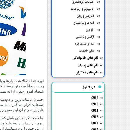
خدمات گردشگری
کامپیوتر و ارتباطات
آموزشی و زبان
املاک و ساختمان
خودرو
آژانس و تاکسی
غذا و فست فود
سایر خدمات
نام های خانوادگی
نام های پسران
نام های دختران
«برند»، احتمالا شما بارها و با
چیست و آیا مطمئن هستید که ا
همراه اول
اقتصاد امروز جهان ارائه دهد.
0912
احتمالا عامیانه‌ترین و دم‌
0910
استفاده قرار می‌گیرد. اما 
بنابراین می‌توان این مفهوم را
0911
0913
اما قطعا اگر اندکی تامل کنید
سهم بازار را زیر تسلط خود ن
0914
ارزش خود را نزد سهامداران م
0915