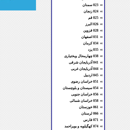
023 سمنان
024 زنجان
025 قم
026 البرز
028 قزوین
031 اصفهان
034 کرمان
035 یزد
038 چهارمحال وبختیاری
041 آذربایجان شرقی
044 آذربایجان غربی
045 اردبیل
051 خراسان رضوی
054 سیستان و بلوچستان
056 خراسان جنوبی
058 خراسان شمالی
061 خوزستان
066 لرستان
071 فارس
074 کهگیلویه و بویراحمد