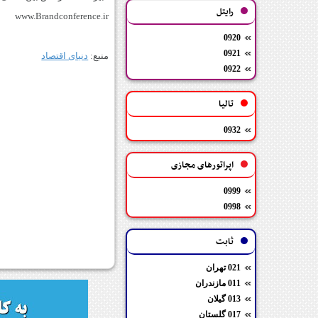
رایتل
www.Brandconference.ir
0920
0921
منبع:
دنیای اقتصاد
0922
تالیا
0932
اپراتورهای مجازی
0999
0998
ثابت
021 تهران
011 مازندران
013 گیلان
017 گلستان