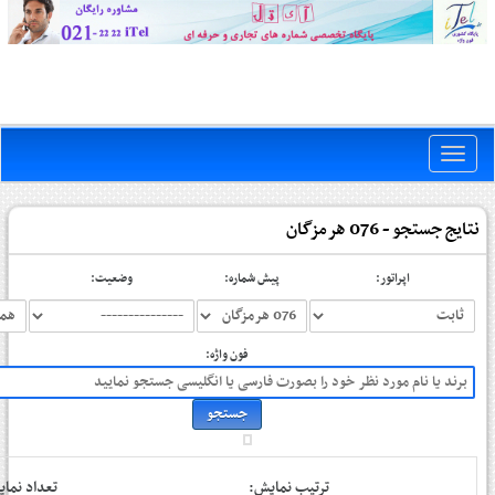
Toggle
naviga
نتایج جستجو - 076 هرمزگان
اپراتور:
پیش شماره:
وضعیت:
فون واژه:
ترتیب نمایش:
تعداد نم: