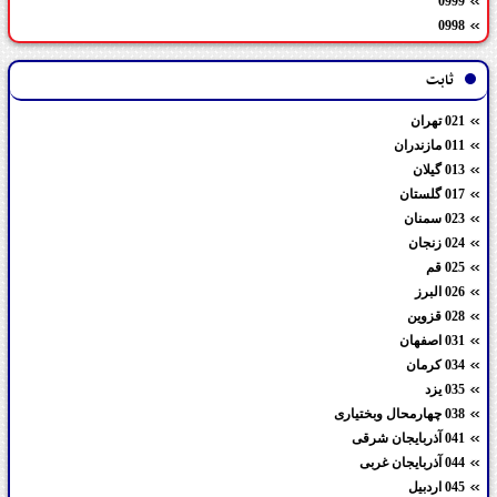
0999
0998
ثابت
021 تهران
011 مازندران
013 گیلان
017 گلستان
023 سمنان
024 زنجان
025 قم
026 البرز
028 قزوین
031 اصفهان
034 کرمان
035 یزد
038 چهارمحال وبختیاری
041 آذربایجان شرقی
044 آذربایجان غربی
045 اردبیل