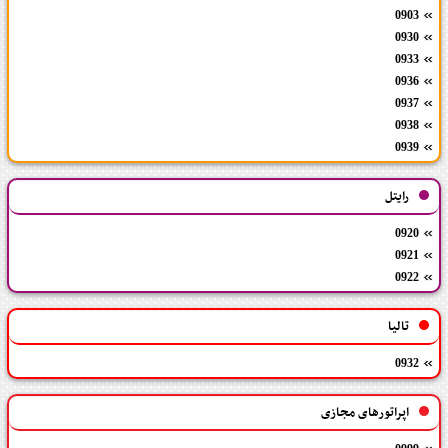
0903
0930
0933
0936
0937
0938
0939
رایتل
0920
0921
0922
تالیا
0932
اپراتورهای مجازی