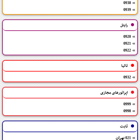
0938
0939
رایتل
0920
0921
0922
تالیا
0932
اپراتورهای مجازی
0999
0998
ثابت
021 تهران