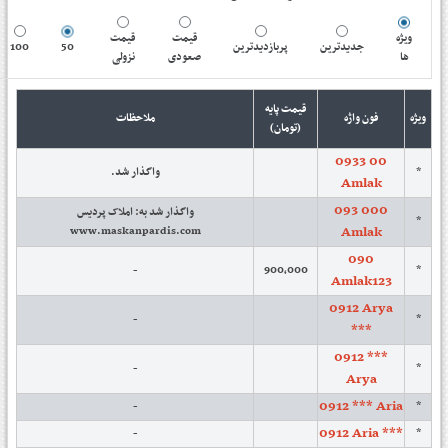
ویژه
قیمت
قیمت
100
50
پربازدیدترین
جدیدترین
ها
صعودی
نزولی
قیمت پایه
ویژه
فون واژه
ملاحظات
(تومان)
0933 00
واگذار شد.
*
Amlak
093 000
واگذار شد به: املاک پردیس
*
Amlak
www.maskanpardis.com
090
-
900,000
*
Amlak123
0912 Arya
-
*
***
0912 ***
-
*
Arya
0912 *** Aria
-
*
0912 Aria ***
-
*