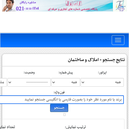
Toggle
naviga
نتایج جستجو - املاک و ساختمان
اپراتور:
پیش شماره:
وضعیت:
فون واژه:
ترتیب نمایش:
تعداد نم: