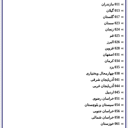
011 مازندران
013 گیلان
017 گلستان
023 سمنان
024 زنجان
025 قم
026 البرز
028 قزوین
031 اصفهان
034 کرمان
035 یزد
038 چهارمحال وبختیاری
041 آذربایجان شرقی
044 آذربایجان غربی
045 اردبیل
051 خراسان رضوی
054 سیستان و بلوچستان
056 خراسان جنوبی
058 خراسان شمالی
061 خوزستان