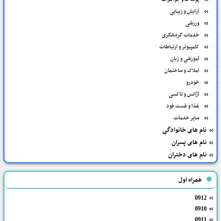
آرایش و زیبایی
ورزشی
خدمات گردشگری
کامپیوتر و ارتباطات
آموزشی و زبان
املاک و ساختمان
خودرو
آژانس و تاکسی
غذا و فست فود
سایر خدمات
نام های خانوادگی
نام های پسران
نام های دختران
همراه اول
0912
0910
0911