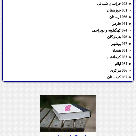
058 خراسان شمالی
061 خوزستان
066 لرستان
071 فارس
074 کهگیلویه و بویراحمد
076 هرمزگان
077 بوشهر
081 همدان
083 کرمانشاه
084 ایلام
086 مرکزی
087 کردستان