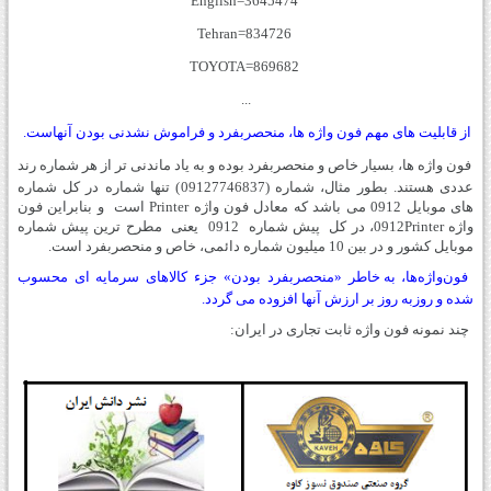
English=3645474
Tehran=834726
TOYOTA=869682
...
از قابلیت های مهم فون واژه ها، منحصربفرد و فراموش نشدنی بودن آنهاست.
فون واژه ها، بسیار خاص و منحصربفرد بوده و به یاد ماندنی تر از هر شماره رند
عددی هستند. بطور مثال، شماره (09127746837) تنها شماره در کل شماره
های موبایل 0912 می باشد که معادل فون واژه Printer
است
و بنابراین فون
واژه
0912Printer
،
در کل
پیش شماره
0912
یعنی
مطرح ترین پیش شماره
موبایل کشور و در بین 10 میلیون شماره دائمی، خاص و منحصربفرد است
.
فون‌واژه‌ها،
به خاطر «منحصربفرد بودن» جزء کالاهای سرمایه ای محسوب
شده و روزبه روز بر ارزش آنها افزوده می گردد
.
چند نمونه فون واژه ثابت تجاری در ایران
: