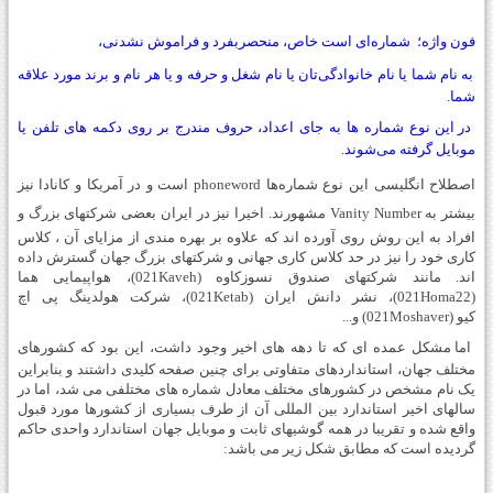
فون واژه؛
شماره‌ای است
خاص، منحصربفرد و فراموش نشدنی،
به نام شما یا نام خانوادگی‏‌تان یا نام شغل و حرفه‌ و یا هر نام و برند مورد علاقه‏
شما
.
در این نوع شماره‌‏ ها به جای اعداد، حروف مندرج بر روی دکمه ‌های تلفن یا
موبایل گرفته می‏‌شوند
.
اصطلاح انگلیسی این نوع شماره
ها
phoneword
است و در آمریکا و کانادا نیز
بیشتر به Vanity Number مشهورند.
اخیرا نیز در ایران بعضی شرکتهای بزرگ و
افراد به این روش روی آورده اند که علاوه بر بهره مندی از مزایای آن ، کلاس
کاری خود را نیز در حد کلاس کاری جهانی و شرکتهای بزرگ جهان گسترش داده
اند. مانند شرکتهای صندوق نسوزکاوه (021Kaveh)، هواپیمایی هما
(021Homa22)، نشر دانش ایران (021Ketab)، شرکت هولدینگ
پی اچ
کیو
(021Moshaver) و...
اما مشکل عمده ای که تا دهه های اخیر وجود داشت، این بود که کشورهای
مختلف جهان، استانداردهای متفاوتی برای چنین صفحه کلیدی داشتند و بنابراین
یک نام مشخص در کشورهای مختلف معادل شماره های مختلفی می شد، اما در
سالهای اخیر استاندارد بین المللی آن از طرف بسیاری از کشورها مورد قبول
واقع شده و تقریبا در همه گوشیهای ثابت و موبایل جهان استاندارد واحدی حاکم
گردیده است که مطابق شکل زیر می باشد: