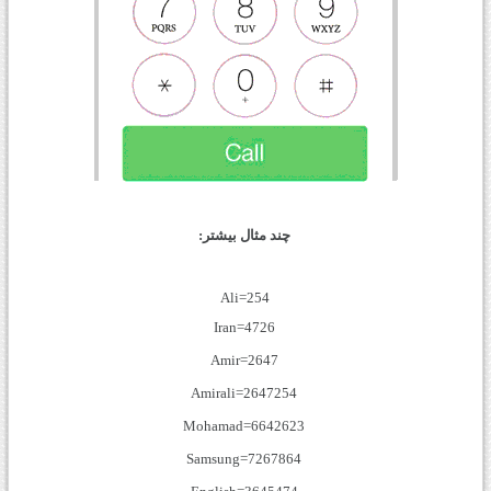
چند مثال بیشتر:
Ali=254
Iran=4726
Amir=2647
Amirali=2647254
Mohamad=6642623
Samsung=7267864