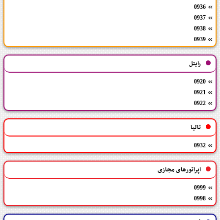
0936
0937
0938
0939
رایتل
0920
0921
0922
تالیا
0932
اپراتورهای مجازی
0999
0998