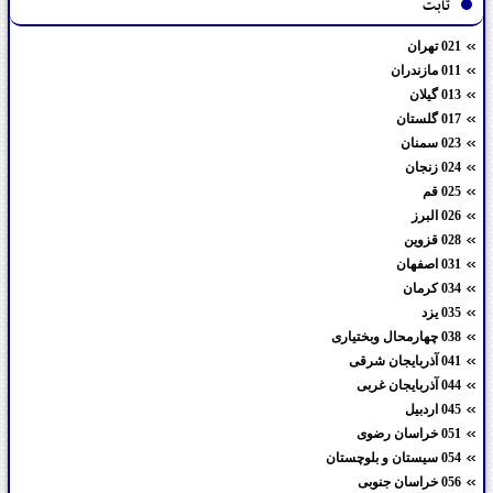
ثابت
021 تهران
011 مازندران
013 گیلان
017 گلستان
023 سمنان
024 زنجان
025 قم
026 البرز
028 قزوین
031 اصفهان
034 کرمان
035 یزد
038 چهارمحال وبختیاری
041 آذربایجان شرقی
044 آذربایجان غربی
045 اردبیل
051 خراسان رضوی
054 سیستان و بلوچستان
056 خراسان جنوبی