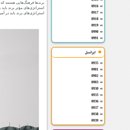
برندها فرهنگ‌هایی هستند که
0916
استراتژی‌های مؤثر برند باید 
0917
استراتژی‌های برند باید در آمیخته بازاریابی ( mix
0918
0919
0990
0991
ایرانسل
0935
0901
0902
0903
0930
0933
0936
0937
0938
0939