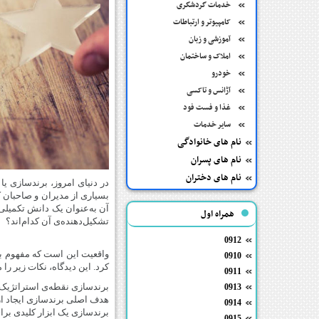
خدمات گردشگری
کامپیوتر و ارتباطات
آموزشی و زبان
املاک و ساختمان
خودرو
آژانس و تاکسی
غذا و فست فود
سایر خدمات
نام های خانوادگی
نام های پسران
نام های دختران
در دنیای امروز، برندسازی یا
بسیاری از مدیران و صاحبان ک
آن به‌عنوان یک دانش تکمیلی 
همراه اول
تشکیل‌دهنده‌ی آن کدام‌اند؟
0912
واقعیت این است که مفهوم بر
0910
کرد. این دیدگاه، نکات زیر را
0911
برندسازی نقطه‌ی استراتژیک د
0913
هدف اصلی برندسازی ایجاد ا
0914
برندسازی یک ابزار کلیدی برا
0915