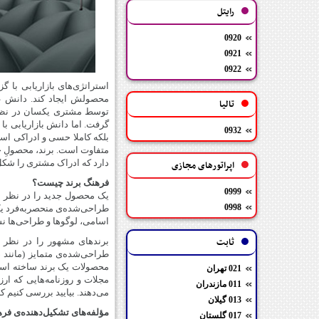
رایتل
0920
0921
0922
استراتژی‌های بازاریابی با
محصولش ایجاد کند. دانش ع
تالیا
توسط مشتری یکسان در نظر م
گرفت. اما دانش بازاریابی ب
0932
بلکه کاملا حسی و ادراکی اس
متفاوت است. برند، محصولِ چی
دارد که ادراک مشتری را شکل
اپراتورهای مجازی
فرهنگ برند چیست؟
0999
یک محصول جدید را در نظر ب
0998
طراحی‌شده‌ی منحصربه‌فرد یک م
اسامی، لوگوها و طراحی‌ها نش
ثابت
طراحی‌شده‌ی متمایز (مانند ص
محصولات یک برند ساخته است، ت
021 تهران
مجلات و روزنامه‌هایی که ار
011 مازندران
می‌دهند. بیایید بررسی کنیم ک
013 گیلان
مؤلفه‌‌های تشکیل‌دهنده‌ی فره
017 گلستان