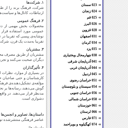
۱. شرکت‌ها
023 سمنان
شرکت، فرهنگ برند را از طری
024 زنجان
ارتباطات، کانال‌ها و سیاست‌ه
025 قم
۲. فرهنگ عمومی
026 البرز
محصولات بخش مهمی از دنیای 
028 قزوین
عمومی مورد استفاده قرار می‌
031 اصفهان
تقریبا به‌مدت یک قرن، شرکت‌ها 
034 کرمان
035 یزد
۳. مشتریان
مشتریان از طریق مصرف محصول
038 چهارمحال وبختیاری
دیگران صحبت می‌کنند و تجربیا
041 آذربایجان شرقی
۴. تأثیرگذاران
044 آذربایجان غربی
در بسیاری از موارد، نظرات اف
045 اردبیل
کارشناسان و حتی صاحبان خرده
051 خراسان رضوی
مؤلفه‌ی تشکیل‌دهنده‌ی فرهنگ ب
054 سیستان و بلوچستان
گوش می‌دهند، رسانه‌ها بر ن
056 خراسان جنوبی
مدنظر قرار می‌دهند. در واقع،
دشواری است.
058 خراسان شمالی
061 خوزستان
066 لرستان
داستان‌ها، تصاویر و انجمن‌ها
071 فارس
عناصر فرهنگی منتشرشده توس
074 کهگیلویه و بویراحمد
داستان‌ها؛