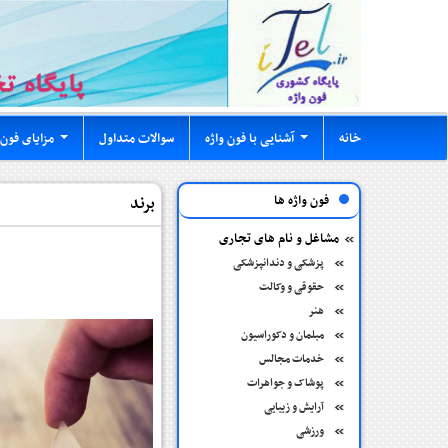
خانه
آشنایی با فون واژه
سوالات متداول
مزایای فون 
...
...
فون واژه ها
برند
مشاغل و نام های تجاری
پزشکی و دندانپزشکی
حقوقی و وکالت
هنر
مبلمان و دکوراسیون
خدمات مجالس
پوشاک و جواهرات
آرایش و زیبایی
ورزشی