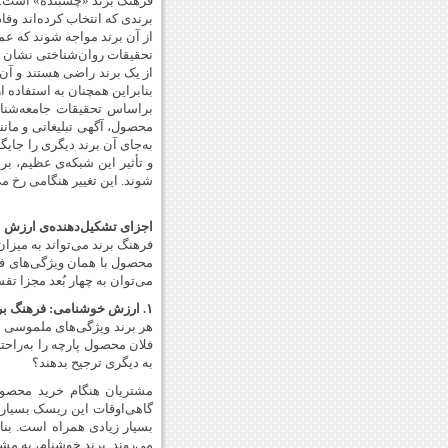
فرهنگ برند «چسبنده» است. مرد
برندی که انتخاب کرده‌اند وفا
از آن برند مواجه شوند که عمی
از یک برند راضی هستند و آن ب
بنابراین همچنان به استفاده از
براساس تحقیقات جامعه‌شنا
محصول، آگهی تبلیغاتی و مانند
به‌جای آن برند دیگری را جای
و تأثیر این شبکه‌ی عظیم، بر
شوند. این تغییر هنگامی رخ می
اجزای تشکیل‌دهنده‌ی ارزش 
فرهنگ برند می‌تواند به میزا
محصول با همان ویژگی‌های فیز
می‌توان به چهار بُعد مجزا تق
۱. ارزش خوشنامی: فرهنگ برند کیفیت درک‌شده‌ی محصول را شکل می‌دهد
هر برند ویژگی‌های ملموسی دا
فلان محصول پارچه را به‌راحت
به دیگری ترجیح بدهند؟
مشتریان هنگام خرید محصولا
گاهی‌اوقات این ریسک بسیار 
بسیار زیادی همراه است. بنا
می‌روند. برند خوشنام، به مش