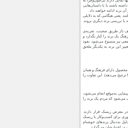
 تمایل دارند بی‌چون‌وچرا به
اشته باشند یا با داستان‌هایی
ن برند ادامه خواهند داد.
دم معمولا از نظریه‌ی صرفه‌جویی شناختی (cognitive miser) پیروی می‌کنند. یعنی هنگامی که به دلایلی
د یا بررسی برند دیگری بروند.
ف (از طریق صحبت، تجربه‌ی
هنگ یک برند را کنار بگذارد و
جمعی نیز منسوخ می‌شود. نفوذ
ییر این برند به یکدیگر ملحق
ن محصول دارای فرهنگ و همان
ترجیح می‌دهد). این تفاوت را
یمایی به‌موقع انجام می‌شود،
ب می‌شود که مردم یک برند را
 در معرض ریسک قرار دارند.
روری برای کسب‌وکار با ریسک
یل به‌دنبال برندهای خوشنام
 در اختیارشان می‌گذارد.