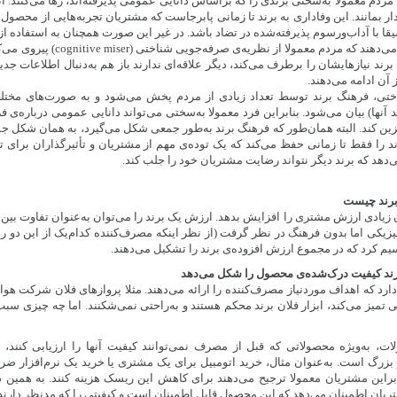
م معمولا به‌سختی برندی را که براساس دانایی عمومی پذیرفته‌اند، رها می‌کنند. آنها
دار بمانند. این وفاداری به برند تا زمانی پابرجاست که مشتریان تجربه‌هایی از محصول د
قا با آداب‌ورسوم پذیرفته‌شده در تضاد باشد. در غیر این صورت همچنان به استفاده از آ
تحقیقات روان‌شناختی نشان می‌دهند که مر
رند نیازهایشان را برطرف می‌کند، دیگر علاقه‌ای ندارند باز هم به‌دنبال اطلاعات جدی
 آن ادامه می‌دهند.
ختی، فرهنگ برند توسط تعداد زیادی از مردم پخش می‌شود و به صورت‌های مختل
 آنها) بیان می‌شود. بنابراین فرد معمولا به‌سختی می‌تواند دانایی عمومی درباره‌ی فر
گزین کند. البته همان‌طور که فرهنگ برند به‌طور جمعی شکل می‌گیرد، به همان شکل 
ند را فقط تا زمانی حفظ می‌کند که یک توده‌ی مهم از مشتریان و تأثیرگذاران برای تغ
‌دهد که برند دیگر نتواند رضایت مشتریان خود را جلب کند.
برند چیست
ن زیادی ارزش مشتری را افزایش بدهد. ارزش یک برند را می‌توان به‌عنوان تفاوت بی
یکی اما بدون فرهنگ در نظر گرفت (از نظر اینکه مصرف‌کننده کدام‌یک از این دو را 
سیم کرد که در مجموع ارزش افزوده‌ی برند را تشکیل می‌دهند.
رد که اهداف موردنیاز مصرف‌کننده را ارائه می‌دهند. مثلا پروازهای فلان شرکت هواپ
ی تمیز می‌کند، ابزار فلان برند محکم هستند و به‌راحتی نمی‌شکنند. اما چه چیزی سب
ت، به‌ویژه محصولاتی که قبل از مصرف نمی‌توانند کیفیت آنها را ارزیابی کنند،
بزرگ است. به‌عنوان مثال، خرید اتومبیل برای یک مشتری یا خرید یک نرم‌افزار ض
براین مشتریان معمولا ترجیح می‌دهند برای کاهش این ریسک هزینه کنند. به همین دل
تریان اطمینان می‌دهد که این محصول قابل اطمینان است و کیفیتی را که مدنظر دارند،