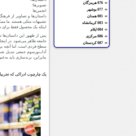
076 هرمزگان
تصویرها؛
077 بوشهر
انجمن‌ها.
داستان‌ها و تصاویر از فرهن
081 همدان
تشبیهات متکی هستند. ما ممک
083 کرمانشاه
اینکه یک محصول فقط برای س
084 ایلام
پس از ظهور این داستان‌ها د
086 مرکزی
جامعه ظاهر می‌شود. در اینجا
087 کردستان
سطح فردی است. اما آنچه برند
آداب‌ورسوم جمعی تبدیل شده‌ا
بنابراین، برندسازی باید به‌
یک چارچوب ادراکی که تجربیا