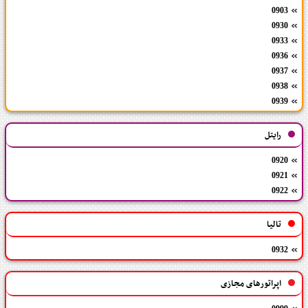
0903
0930
0933
0936
0937
0938
0939
رایتل
0920
0921
0922
تالیا
0932
اپراتورهای مجازی