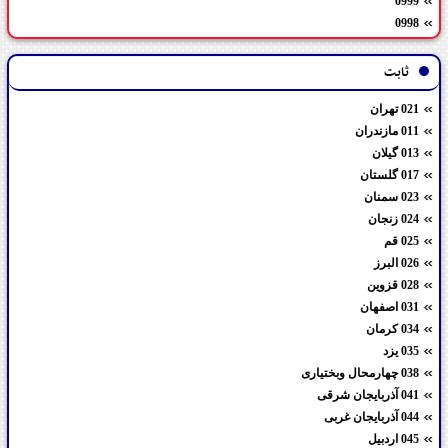
0999
0998
ثابت
021 تهران
011 مازندران
013 گیلان
017 گلستان
023 سمنان
024 زنجان
025 قم
026 البرز
028 قزوین
031 اصفهان
034 کرمان
035 یزد
038 چهارمحال وبختیاری
041 آذربایجان شرقی
044 آذربایجان غربی
045 اردبیل