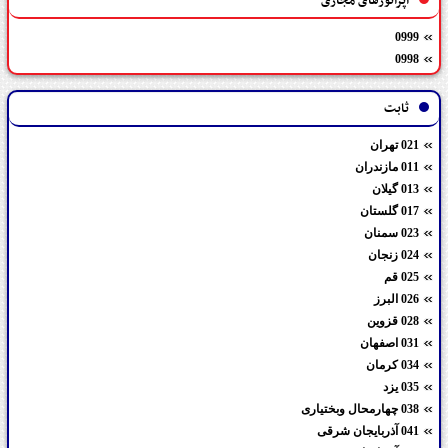
اپراتورهای مجازی
0999
0998
ثابت
021 تهران
011 مازندران
013 گیلان
017 گلستان
023 سمنان
024 زنجان
025 قم
026 البرز
028 قزوین
031 اصفهان
034 کرمان
035 یزد
038 چهارمحال وبختیاری
041 آذربایجان شرقی