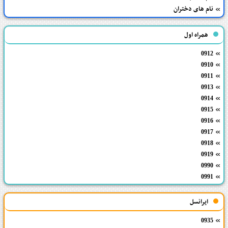
نام های دختران
همراه اول
0912
0910
0911
0913
0914
0915
0916
0917
0918
0919
0990
0991
ایرانسل
0935