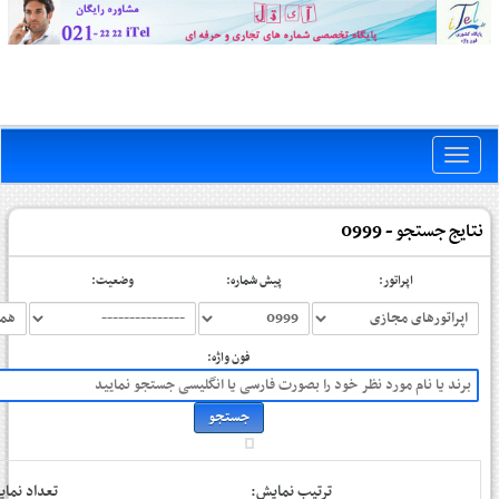
Toggle
naviga
نتایج جستجو - 0999
اپراتور:
پیش شماره:
وضعیت:
فون واژه:
ترتیب نمایش:
تعداد نم: