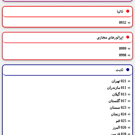
تالیا
0932
اپراتورهای مجازی
0999
0998
ثابت
021 تهران
011 مازندران
013 گیلان
017 گلستان
023 سمنان
024 زنجان
025 قم
026 البرز
028 قزوین