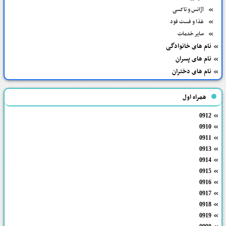
آژانس و تاکسی
غذا و فست فود
سایر خدمات
نام های خانوادگی
نام های پسران
نام های دختران
همراه اول
0912
0910
0911
0913
0914
0915
0916
0917
0918
0919