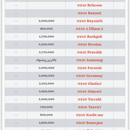
0910 Behrooz
-
0910 Bazsazi
-
0910 Rayaneh
-
5,000,000
0910 2 Elham 2
-
900,000
0910 Bashgah
-
1,700,000
0910 Persian
-
2,500,000
0910 Pezeshk
-
2,750,000
0910 Samsung
-
بالاترین پیشنهاد
0910 Foroosh
-
2,000,000
0910 Germany
-
2,000,000
0910 Ghafari
-
2,250,000
0910 Simcart
-
2,650,000
0910 Tarrahi
-
2,000,000
0910 Tasviri
-
700,000
0910 Kasht mo
-
800,000
0910 Bazargan
-
1,900,000