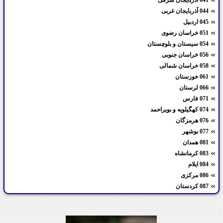
044 آذربایجان غربی
045 اردبیل
051 خراسان رضوی
054 سیستان و بلوچستان
056 خراسان جنوبی
058 خراسان شمالی
061 خوزستان
066 لرستان
071 فارس
074 کهگیلویه و بویراحمد
076 هرمزگان
077 بوشهر
081 همدان
083 کرمانشاه
084 ایلام
086 مرکزی
087 کردستان