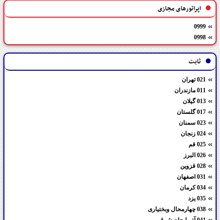
اپراتورهای مجازی
0999
0998
ثابت
021 تهران
011 مازندران
013 گیلان
017 گلستان
023 سمنان
024 زنجان
025 قم
026 البرز
028 قزوین
031 اصفهان
034 کرمان
035 یزد
038 چهارمحال وبختیاری
041 آذربایجان شرقی