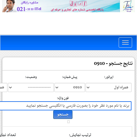
Toggle
naviga
نتایج جستجو - 0910
اپراتور:
پیش شماره:
وضعیت:
فون واژه:
ترتیب نمایش:
تعداد نم: