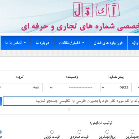
واژه
فون واژه های فعال
اخبار/ مقالات
درباره ما
تماس با ما
...
...
پیش شماره:
وضعیت:
گروه:
ترتیب نمایش:
0
قیمت نزولی
قیمت صعودی
پربازدیدترین
دیدترین