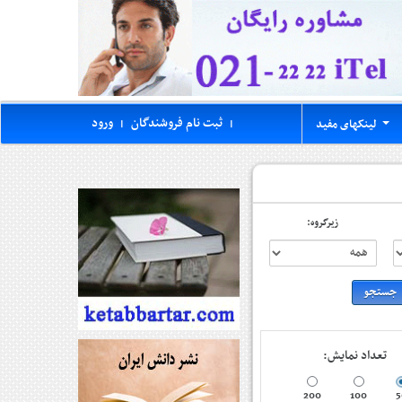
ثبت نام فروشندگان
ورود
لینکهای مفید
|
|
...
زیرگروه:
تعداد نمایش:
200
100
5