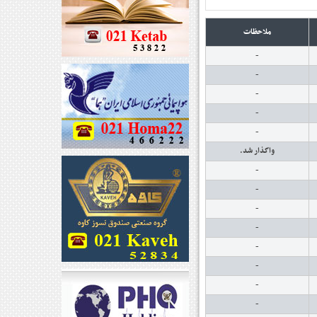
ملاحظات
-
-
-
-
-
واگذار شد.
-
-
-
-
-
-
-
-