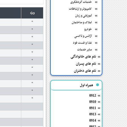
خدمات گردشگری
کامپیوتر و ارتباطات
ویژه
آموزشی و زبان
*
املاک و ساختمان
خودرو
*
آژانس و تاکسی
*
غذا و فست فود
*
سایر خدمات
*
نام های خانوادگی
*
نام های پسران
*
نام های دختران
*
*
همراه اول
*
0912
*
0910
0911
0913
0914
0915