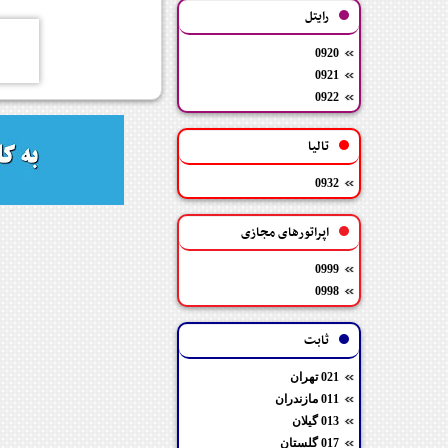
رایتل
0920
0921
0922
تالیا
0932
اپراتورهای مجازی
0999
0998
ثابت
021 تهران
011 مازندران
013 گیلان
017 گلستان