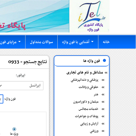
خانه
آشنایی با فون واژه
سوالات متداول
مزایای فون 
...
...
فون واژه ها
نتایج جستجو - 0933
مشاغل و نام های تجاری
اپراتور:
پزشکی و دندانپزشکی
حقوقی و وکالت
هنر
فون واژه:
مبلمان و دکوراسیون
خدمات مجالس
پوشاک و جواهرات
آرایش و زیبایی
ورزشی
ویژه ها
ج