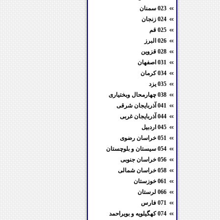
023 سمنان
024 زنجان
025 قم
026 البرز
028 قزوین
031 اصفهان
034 کرمان
035 یزد
038 چهارمحال وبختیاری
041 آذربایجان شرقی
044 آذربایجان غربی
045 اردبیل
051 خراسان رضوی
054 سیستان و بلوچستان
056 خراسان جنوبی
058 خراسان شمالی
061 خوزستان
066 لرستان
071 فارس
074 کهگیلویه و بویراحمد