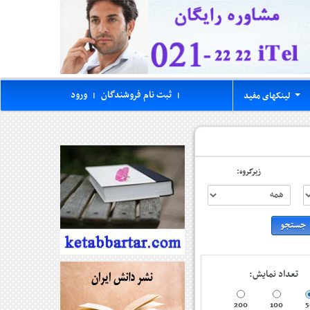
ثبت نام فروشندگان
ورود
لینکهای مفید
|
|
...
زیرگروه:
تعداد نمایش:
200
100
5