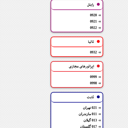
رایتل
0920
0921
0922
تالیا
0932
اپراتورهای مجازی
0999
0998
ثابت
021 تهران
011 مازندران
013 گیلان
017 گلستان