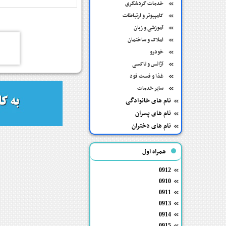
خدمات گردشگری
کامپیوتر و ارتباطات
آموزشی و زبان
املاک و ساختمان
خودرو
آژانس و تاکسی
غذا و فست فود
سایر خدمات
نام های خانوادگی
نام های پسران
نام های دختران
همراه اول
0912
0910
0911
0913
0914
0915