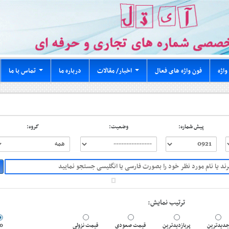
واژه
فون واژه های فعال
اخبار/ مقالات
درباره ما
تماس با ما
...
...
پیش شماره:
وضعیت:
گروه:
ترتیب نمایش:
0
قیمت نزولی
قیمت صعودی
پربازدیدترین
دیدترین