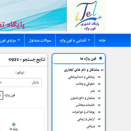
خانه
آشنایی با فون واژه
سوالات متداول
مزایای فون 
...
...
فون واژه ها
نتایج جستجو - 0921
مشاغل و نام های تجاری
اپراتور:
پزشکی و دندانپزشکی
حقوقی و وکالت
هنر
فون واژه:
مبلمان و دکوراسیون
خدمات مجالس
پوشاک و جواهرات
آرایش و زیبایی
ورزشی
ویژه ها
ج