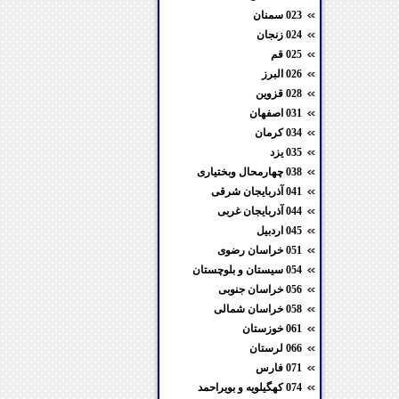
023 سمنان
024 زنجان
025 قم
026 البرز
028 قزوین
031 اصفهان
034 کرمان
035 یزد
038 چهارمحال وبختیاری
041 آذربایجان شرقی
044 آذربایجان غربی
045 اردبیل
051 خراسان رضوی
054 سیستان و بلوچستان
056 خراسان جنوبی
058 خراسان شمالی
061 خوزستان
066 لرستان
071 فارس
074 کهگیلویه و بویراحمد