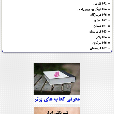
071 فارس
074 کهگیلویه و بویراحمد
076 هرمزگان
077 بوشهر
081 همدان
083 کرمانشاه
084 ایلام
086 مرکزی
087 کردستان