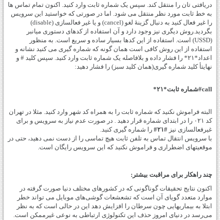
دریافتی تان را منتقل کند. سپس یک شماره ثابت وارد کنید. اکنون تمام تماس ها
به خط ثابت مورد نظر منتقل می شود. اما در صورتی که خواستید این سرویس
را غیر فعال کنید به دنبال گزینۀ لغو (cancel) و یا غیر فعالسازی (disable)
بگردید.روش دیگری نیز وجود دارد و آن استفاده از کدهای دستوری میانبر
(USSD) است. استفاده از این کدها بسیار ساده و سریع است. به منظور
استفاده از این روش کافی است همان گونه که شماره گیری می کنید نشانه و
اعداد*۲۱* را فشار داده و بلافاصله یک شماره ثابت وارد کنید. سپس کلید # و
نهایتأ کلید شماره گیری(همان کلید سبز) را فشار دهید:
call#شماره ثابت*۲۱*
البته فراموش نکنید که شماره ثابت را به همراه کد شهر وارد کنید. مثلا در تهران
کد ۰۲۱ را در ابتدای شماره قرار دهید . در صورت عدم نیاز به سرویس و برای
غیرفعالسازی نیز
#۲۱#
را شماره گیری کنید.
با سرویس انتقال تماس به تلفن ثابت هیچ تماسی را از دست نمی دهید، حتی در
موقعیتهای اضطراری و فراموش نکنید که این سرویس رایگان است.
چند راهکار برای مراقبت بیشتر:
اکنون نتایج تحقیقات گوناگونی که در کشورهای مختلف دنیا صورت گرفته در
موارد متعدد گویای آن است که تشعشعات گوشی‌های موبایل می تواند خطر
ابتلا به بیماریهایی چون سرطان را افزایش دهد این در حالی است که به نظر
می‌رسد در دنیای امروز حذف این تکنولوژی ارتباطی به نوعی غیرممکن است.