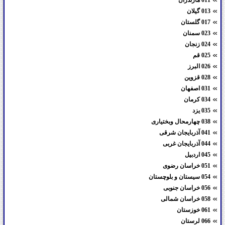
013 گیلان
017 گلستان
023 سمنان
024 زنجان
025 قم
026 البرز
028 قزوین
031 اصفهان
034 کرمان
035 یزد
038 چهارمحال وبختیاری
041 آذربایجان شرقی
044 آذربایجان غربی
045 اردبیل
051 خراسان رضوی
054 سیستان و بلوچستان
056 خراسان جنوبی
058 خراسان شمالی
061 خوزستان
066 لرستان