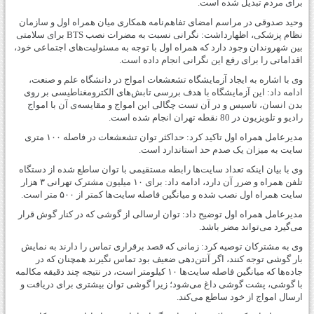
برای مردم تبدیل شده است.
وحید صدوقی در مراسم امضای تفاهم‌نامه همکاری میان همراه اول و سازمان
نظام پزشکی، اظهارداشت: نگرانی نسبت به مضرات نصب BTS برای سلامتی
بین شهروندان وجود دارد که همراه اول با توجه به مسئولیت‌های اجتماعی خود،
اقداماتی را برای رفع این نگرانی انجام داده است.
وی با اشاره به ایجاد آزمایشگاه تشعشعات امواج در دانشگاه علم و صنعت،
ادامه داد: این آزمایشگاه با هدف بررسی تابش‌های الکترومغناطیسی بر روی
بدن انسان، تاسیس و در آن تست چگالی این امواج و مقایسه‌ی آن با امواج
رادیو و تلویزیون در 80 نقطه تهران انجام شده است.
مدیرعامل همراه اول تاکید کرد: حداکثر توان تشعشعات در فاصله ۱۰۰ متری
سایت به میزان یک صدم حد استاندارد است.
وی با بیان اینکه تعداد سایت‌ها رابطه مستقیمی با توان ساطع شده از دستگاه
تلفن همراه و ضرر آن دارد، ادامه داد: برای ۱۰ میلیون مشترک تهرانی ۳ هزار
سایت همراه اول نصب شده و میانگین فاصله سایت‌ها کمتر از ۵۰۰ متر است.
مدیرعامل همراه اول توضیح داد: توان ارسالی از گوشی که در کنار گوش قرار
می‌گیرد می‌تواند مضر باشد.
وی به مشترکان توصیه کرد: زمانی که قصد برقراری تماس را دارند به نمایش
بار گوشی توجه کنند، اگر آنتن‌دهی ضعیف بود تماس نگیرند همچنان که در
جاده‌ها که میانگین فاصله سایت‌ها ۱۰ کیلومتر است، در نتیجه چند دقیقه مکالمه
با گوشی، پشت گوشی داغ می‌شود؛ زیرا گوشی توان بیشتری برای دریافت و
ارسال امواج از خود ساطع می‌کند.