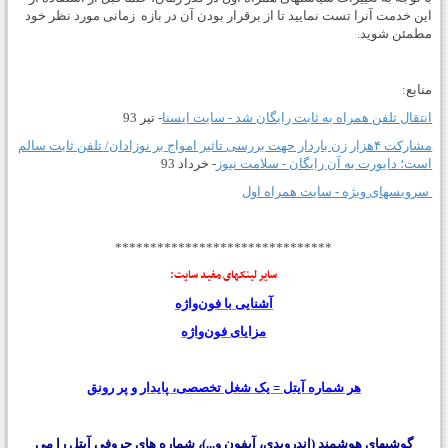
این خدمت آنرا تست نمایید تا از برقرار بودن آن در بازه زمانی مورد نظر خود
مطمئن شوید.
منابع:
انتقال تلفن همراه به ثابت رایگان شد - سایت ایسنا
- تیر 93
مشارکت ۴هزار زن باردار حهت بررسی تاثیر امواج بر نوزادان/ تلفن ثابت سالم
است؛ دایورت به آن رایگان - سلامت نیوز
- خرداد 93
سرویسهای ویژه
-
سایت همراه اول
*******************************
سایر لینکهای مفید سایت:
آشنایی با فون‌واژه
مزایای فون‌واژه
هر شماره آیتل = یک شغل تخصصی، پایدار و پر رونق
گوشیهای هوشمند (اندرویدی، آیفون و...)، شماره های حروفی آیتل را می