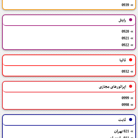
0939
رایتل
0920
0921
0922
تالیا
0932
اپراتورهای مجازی
0999
0998
ثابت
021 تهران
011 مازندران