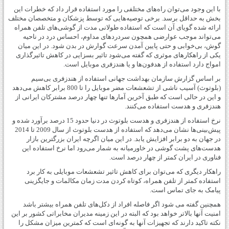
با این وجود می‌توان راه‌های مختلفی را مورد استفاده قرار داد که خطرات این
بخش به حداقل برسد. برخی توصیه‌هایی که توسط پزشکان و متخصصان مختلف
ارائه شده گویای آن است که استفاده طولانی مدت از گوشی‌های تلفن همراه
می‌تواند موجب عوارضی همچون سردردهای مداوم، احساس درد در ناحیه
گوش، بی‌خوابی و حتی پایین آمدن سرعت گوارش در بدن ‌شود. در این میان
یکی از راهکارهای موثری که گفته می‌شود تاثیر بسزایی در کاهش تاثیرگذاری
امواج دارد استفاده از هدفون‌ها و یا هندزفری موبایل است.
بر اساس گزارش سازمان بهداشت جهانی استفاده از هندزفری بی‌سیم
(بلوتوث) آسیب ناشی از تشعشعات مضر موبایل را تا 800 برابر کاهش می‌دهد
و این در حالی است که طبق آخرین آمارها تنها چهار درصد مشترکان ایرانی از
هندزفری و هدست استفاده می‌کنند.
نرخ استفاده از هندزفری و هدست بلوتوث در دنیا حدود 15 درصد برآورد شده و
پیش‌بینی‌ها نشان می‌دهد که استفاده از هدست بلوتوث از سال 2009 تا 2014
در جهان به دو برابر افزایش یابد. در این میان اگرچه ایران بزرگترین بازار
هدست‌های پشت گوشی در خاورمیانه به شمار می‌رود اما نرخ استفاده این
فناوری در ایران کمتر از چهار درصد است.
راهکار دیگری که می‌توان برای کاهش تاثیر تشعشعات موبایلی به کار برد
استفاده کمتر از تلفن همراه، کوتاه کردن مدت زمان مکالمات و جایگزینی
پیامک به جای تماس است.
همچنین گفته می شود اگر فاصله افراد از دکل‌های تلفن همراه بیشتر باشد
امنیت آنها بالاتر خواهد بود که البته در این زمینه مدیران مخابراتی کشور بر این
نکته تاکید دارند که تجهیزات آنها به گونه‌ای است که کمترین میزان مشکل را