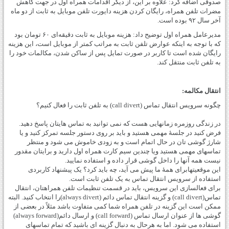
صدوقی اضافه کرد: علاوه بر این، از دیگر اقدامات همراه اول در جهت کاهش
مضرات تلفن همراه، رایگان کردن هزینه دایورت تلفن موبایل به ثابت از دو ماه
آخر سال ۹۲ بوده است.
مدیرعامل همراه اول توضیح داد: هزینه موبایل به ثابت دقیقه‌ای ۶۰ تومان بود
که با توجه به اینکه عوارض تلفن ثابت به مراتب کمتر از موبایل است، این هزینه
رایگان شده است تا کاربر در صورت تمایل پس از ساکن شدن، مکالمات خود را
به تلفن ثابت منتقل کند.
انتقال مکالمه:
چگونه سرویس انتقال تماس (call divert) به تلفن ثابت را فعال کنیم؟
در زندگی روزمره زمانهایی هست که نمی توانید به تماس هایتان پاسخ دهید.
فرض کنید در جلسۀ مهمی هستید و باید بر روی دستور جلسه تمرکز کنید و یا
شارژ گوشی تان در حال اتمام است و به زودی خاموش می شود و منتظر
تماسهای مهمی هستید ویا چندین سیم کارت همراه اول دارید و برایتان مقدور
نیست همه آنها را داخل گوشی قرار داده و استفاده نمایید.
این موقعیتهابرای همۀ ما پیش می آید، چه باید کرد؟ یک پیشنهاد کاربردی
استفاده از سرویس انتقال تماس به یک تلفن ثابت است.
برای فعالسازی این سرویس، باید در قسمت تنظیمات تلفن همراهتان، انتقال
تماس(call divert) و گزینه انتقال تماس دائم (always divert)را انتخاب کنید. البته
ممکن است این گزینه در تلفن همراه شما کمی متفاوت باشد مثلاً در بعضی از
گوشی ها از عنوان ارسال تماس (call forward) و ارسال دائم(always forward)
استفاده می شود. اما به هرحال به دنبال گزینه ای باشید که تمام تماسهای