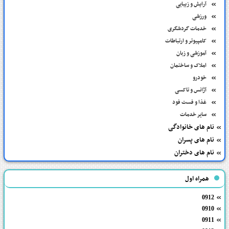
آرایش و زیبایی
ورزشی
خدمات گردشگری
کامپیوتر و ارتباطات
آموزشی و زبان
املاک و ساختمان
خودرو
آژانس و تاکسی
غذا و فست فود
سایر خدمات
نام های خانوادگی
نام های پسران
نام های دختران
همراه اول
0912
0910
0911