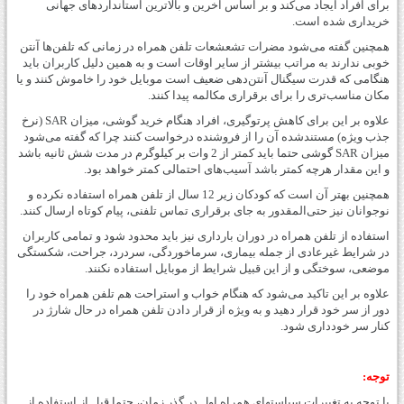
برای افراد ایجاد می‌کند و بر اساس آخرین و بالاترین استانداردهای جهانی
خریداری شده است.
همچنین گفته می‌شود مضرات تشعشعات تلفن همراه در زمانی که تلفن‌ها آنتن
خوبی ندارند به مراتب بیشتر از سایر اوقات است و به همین دلیل کاربران باید
هنگامی که قدرت سیگنال آنتن‌دهی ضعیف است موبایل خود را خاموش کنند و یا
مکان مناسب‌تری را برای برقراری مکالمه پیدا کنند.
علاوه بر این برای کاهش پرتوگیری، افراد هنگام خرید گوشی، میزان SAR (نرخ
جذب ویژه) مستندشده آن را از فروشنده درخواست کنند چرا که گفته می‌شود
میزان SAR گوشی حتما باید کمتر از 2 وات بر کیلوگرم در مدت شش ثانیه باشد
و این مقدار هرچه کمتر باشد آسیب‌های احتمالی کمتر خواهد بود.
همچنین بهتر آن است که کودکان زیر 12 سال از تلفن همراه استفاده نکرده و
نوجوانان نیز حتی‌المقدور به جای برقراری تماس تلفنی، پیام کوتاه ارسال کنند.
استفاده از تلفن همراه در دوران بارداری نیز باید محدود شود و تمامی کاربران
در شرایط غیرعادی از جمله بیماری، سرماخوردگی، سردرد، جراحت، شکستگی
موضعی، سوختگی و از این قبیل شرایط از موبایل استفاده نکنند.
علاوه بر این تاکید می‌شود که هنگام خواب و استراحت هم تلفن همراه خود را
دور از سر خود قرار دهید و به ویژه از قرار دادن تلفن همراه در حال شارژ در
کنار سر خودداری شود.
توجه:
با توجه به تغییرات سیاستهای همراه اول در گذر زمان، حتما قبل از استفاده از