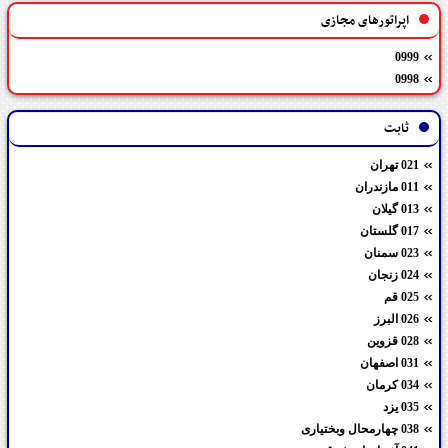
اپراتورهای مجازی
0999
0998
ثابت
021 تهران
011 مازندران
013 گیلان
017 گلستان
023 سمنان
024 زنجان
025 قم
026 البرز
028 قزوین
031 اصفهان
034 کرمان
035 یزد
038 چهارمحال وبختیاری