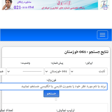
Toggle
naviga
نتایج جستجو - 061 خوزستان
اپراتور:
پیش شماره:
وضعیت:
فون واژه:
ترتیب نمایش:
تعداد نم: