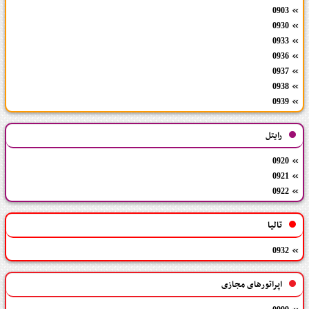
0903
0930
0933
0936
0937
0938
0939
رایتل
0920
0921
0922
تالیا
0932
اپراتورهای مجازی