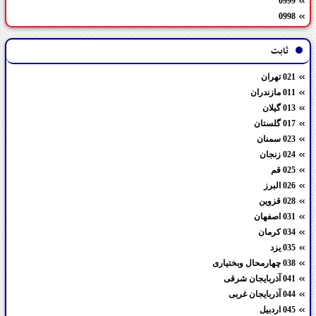
0999
0998
ثابت
021 تهران
011 مازندران
013 گیلان
017 گلستان
023 سمنان
024 زنجان
025 قم
026 البرز
028 قزوین
031 اصفهان
034 کرمان
035 یزد
038 چهارمحال وبختیاری
041 آذربایجان شرقی
044 آذربایجان غربی
045 اردبیل