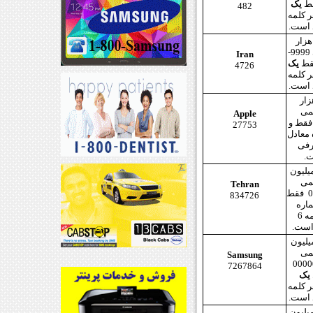
یک
482
 کلمه
در بین کل 10هزار
شماره 4 رقمی 9999-
Iran
یک
4726
 کلمه
ین 100هزار
5 رقمی
Apple
99999-000 فقط و
27753
معادل
ه 5 حرفی
.
یلیون
6 رقمی
Tehran
999999-000000 فقط
834726
اره
معادل هر کلمه 6
است.
ین کل 10 میلیون
7 رقمی
Samsung
9999999-
7267864
یک
 کلمه
ر بین کل 100میلیون