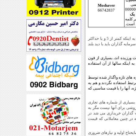
8 رقمی
Moshaver
99999999-00
66742837
یک
 کلمه
یکی از عوامل مهم در سرمایه گذاری میزان نقد شوندگی سرمایه گذاری انجام شده است، در این مورد با توجه به اینکه کمتر از 5 و یا حداکثر
مایه گذاران باید با دید بلند
ت ورزیده اند، بسیاری از فون
اینکه سالها از آن استفاده
ره های تازه واگذار شده توسط
تبط استفاده نگردند و هم به
ژه، آنها را با قیمت مناسبی که
 بسیاری از شماره های تجاری
روشی برای آنها نیست مگر به
یه گذاران خریداری می شد در
 در چنین معاملاتی که قیمت
ایحتاج اولیه و نیازهای ضروری