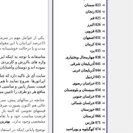
023 سمنان
024 زنجان
025 قم
026 البرز
028 قزوین
031 اصفهان
10درصد ایرانیان با این مقو
034 کرمان
مدت و یا درحالت خوشبینانه می
035 یزد
متاسفانه با توجه به اینکه ا
038 چهارمحال وبختیاری
واژه های باارزش و کاربردی 
041 آذربایجان شرقی
نموده اند و دوستان وآشنایان 
044 آذربایجان غربی
سایت آی تل تاکید دارد که چن
045 اردبیل
اپراتورها شروع نمایند تا هم
051 خراسان رضوی
قیمت بسیار پایین و مناسبی قاب
054 سیستان و بلوچستان
منافع هر دو طرف را تامین می
056 خراسان جنوبی
چنانچه در سالهای پیش، سرما
058 خراسان شمالی
عالی هم اکنون بصورت صرفا ع
061 خوزستان
قیمتهای نجومی که البته باز
فرصت مناسب خود و با تعامل
066 لرستان
مشخصی وجود ندارد،
بهترین
071 فارس
074 کهگیلویه و بویراحمد
توضیح پایانی اینکه در استفاد