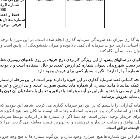
شماره 
000000
فقط و فقط
شماره معادل هر
8 حرفی موجود است.
له آشنایی دارند، خواب سرمایه آن کمی بالا بوده و میزان نقدشوندگی آن پایین است و سر
ان مدت به آن نگاه کنند.
یرانیان در سالهای پیش، از این ویژگی کاربردی درج حروف بر روی تلفنهای رومیزی غفل
در دست شهروندان بعنوان شماره کم ارزش عددی در حال استفاده است و با توجه به 
شماره آنها را دارند؛ انگیزه بسیار کمی برای فروش وجود دارد.
انچه کسانی قصد سرمایه گذاری در این حوزه را دارند بهتر است در این مرحله از شما
 کمک نمایند تا مانند بسیاری از شماره های پیشین بصورت عددی و بی ارزش و غیر مر
ل تهیه می باشند و بنابراین در آینده بتوانند با توافق و تعامل با متقاضیان آن فون وا
 نماید بفروش برسانند.
یه گذارانی را داشتیم که در این امر سرمایه گذاری می کردند، شاهد این نبودیم که
ددی استفاده گردد و با توجه به استفاده چند ساله توسط مالکان هم، هیچ انگیزه ف
 برای خریدار توجیه ناپذیر است. چه بسا اگر آن شماره ها در آنزمان، توسط سرما
، توافق و رضایت خریدار و فروشنده و به بهترین قیمت معامله می گردید، چرا که
 قیمت، توافق است.
ه از این نوع شماره ها هیچ اصراری وجود ندارد و این گونه شماره ها به هیچ وجه جزو م