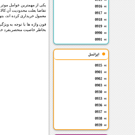
یکی از مهمترین عوامل موثر 
0916
تقاضا بعلت محدودیت آن کالا، 
0917
معمول خریداری کرده اند، بتوا
0918
فون واژه ها با توجه به ویژگی
0919
بخاطر خاصیت منحصربفرد خود 
0990
0991
ایرانسل
0935
0901
0902
0903
0930
0933
0936
0937
0938
0939