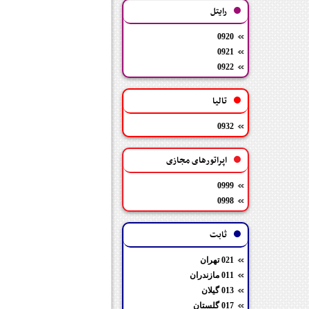
رایتل
0920
0921
0922
تالیا
0932
اپراتورهای مجازی
0999
0998
ثابت
021 تهران
011 مازندران
013 گیلان
017 گلستان