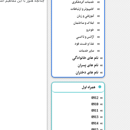
چنانچه هنوز با این مفاهیم آشن
خدمات گردشگری
کامپیوتر و ارتباطات
آموزشی و زبان
املاک و ساختمان
خودرو
آژانس و تاکسی
غذا و فست فود
سایر خدمات
نام های خانوادگی
نام های پسران
نام های دختران
همراه اول
0912
0910
0911
0913
0914
0915