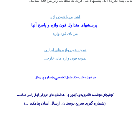
ایی پیدا نکرده اید، پیشنهاد می گردد به مطالب زیر مراجعه نمایید:
آشنایی با فون واژه
پرسشهای متداول فون واژه و پاسخ آنها
مزایای فون‌واژه
نمونه فون واژه های ایرانی
نمونه فون واژه های خارجی
هر شماره آیتل = یک شغل تخصصی، پایدار و پر رونق
گوشیهای هوشمند (اندرویدی، آیفون و...)، شماره های حروفی آیتل را می شناسند
(شماره گیری سریع دوستان، ارسال آسان پیامک، ...)