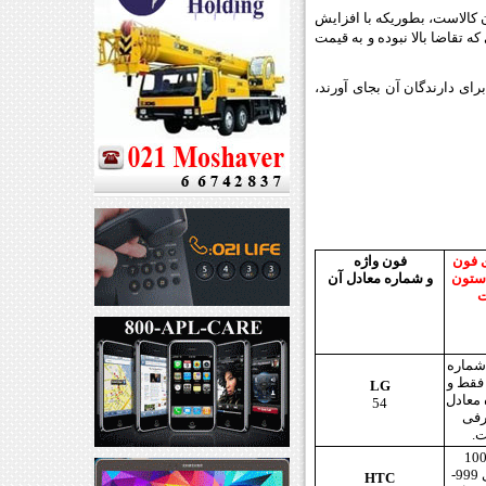
 کالاست، بطوریکه با افزایش
 تقاضا بالا نبوده و به قیمت
رای دارندگان آن بجای آورند،
ی فون
فون واژه
 ستون
و شماره معادل آن
ت
 بین کل 100 شماره
رقمی 99-00 فقط و
LG
معادل
54
ه 2 حرفی
.
ن کل 1000
شماره 3 رقمی 999-
HTC