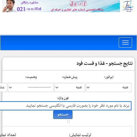
Toggle
naviga
نتایج جستجو - غذا و فست فود
اپراتور:
پیش شماره:
وضعیت:
فون واژه:
ترتیب نمایش:
تعداد نم: