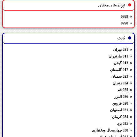
اپراتورهای مجازی
0999
0998
ثابت
021 تهران
011 مازندران
013 گیلان
017 گلستان
023 سمنان
024 زنجان
025 قم
026 البرز
028 قزوین
031 اصفهان
034 کرمان
035 یزد
038 چهارمحال وبختیاری
041 آذربایجان شرقی