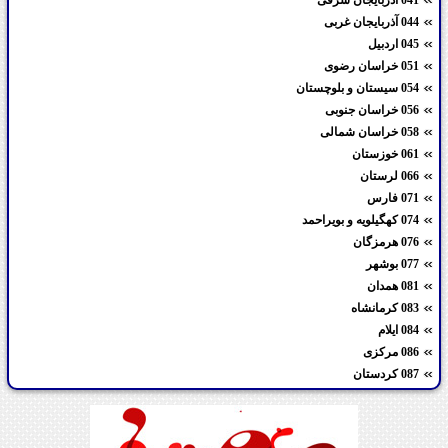
044 آذربایجان غربی
045 اردبیل
051 خراسان رضوی
054 سیستان و بلوچستان
056 خراسان جنوبی
058 خراسان شمالی
061 خوزستان
066 لرستان
071 فارس
074 کهگیلویه و بویراحمد
076 هرمزگان
077 بوشهر
081 همدان
083 کرمانشاه
084 ایلام
086 مرکزی
087 کردستان