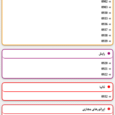
0902
0903
0930
0933
0936
0937
0938
0939
رایتل
0920
0921
0922
تالیا
0932
اپراتورهای مجازی