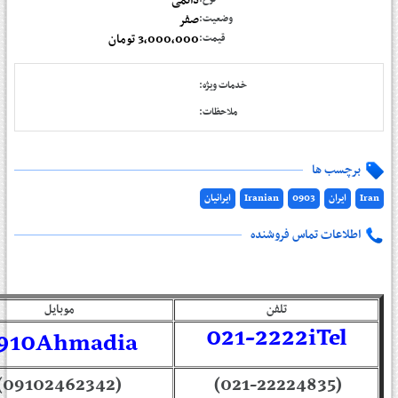
دائمی
صفر
وضعیت:
3,000,000 تومان
قیمت:
خدمات ویژه:
ملاحظات:
برچسب ها
ایرانیان
Iranian
0903
ایران
Iran
اطلاعات تماس فروشنده
تلفن
موبایل
021-2222iTel
910Ahmadia
(09102462342)
(021-22224835)