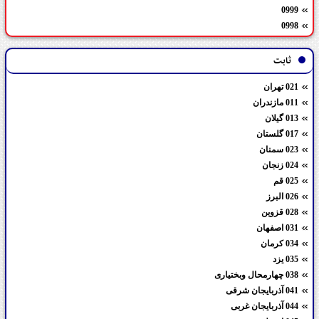
0999
0998
ثابت
021 تهران
011 مازندران
013 گیلان
017 گلستان
023 سمنان
024 زنجان
025 قم
026 البرز
028 قزوین
031 اصفهان
034 کرمان
035 یزد
038 چهارمحال وبختیاری
041 آذربایجان شرقی
044 آذربایجان غربی