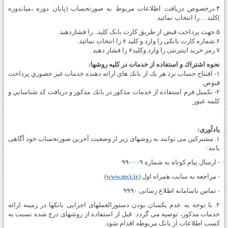
۴.درخصوص دریافت اطلاعات مربوط به صورتحساب (پایان دوره ،میاندوره
)کلید ....را انتخاب نمائید.
۵.جهت پرداخت قبض از طریق کارت­ بانک کلید...را فشاردهید.
۶.شماره کارت بانکی را وارد و کلید # را انتخاب نمائید.
۷.رمز خرید اینترنتی را وارد وکلید# را فشار دهید .
نحوه اشتراك و استفاده از خدمات در كليه روش­ها:
١- افتتاح حساب نزد هر يك از بانك هاي ارائه دهنده خدمات غير حضوري پرداخت
قبوض
٢- تكميل فرم استفاده از خدمات مذكور در بانك مذكور و دريافت كد شناسايي و
كلمه عبور
یادآوری:
۱. مشترکین می­ توانند به روشهای زیر از وضعیت آخرین صورتحساب خود آگاهی
یابند:
- ارسال پیام کوتاه به شماره ۹۹۰۰۰۹
- مراجعه به سایت همراه اول (
www.mci.ir
)
- تماس باسامانه اطلاع رسانی ۹۹۹۰
۲. با توجه به عدم یکسان بودن دستورالعمل­های اجرایی بانکها در زمینه ارائه
خدمات مذکور، توصیه می­ گردد: قبل از استفاده از روشهای درج شده نسبت به
کسب اطلاعات از بانک مربوطه اقدام شود.