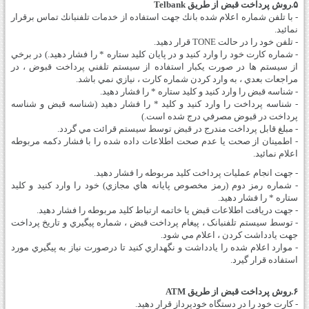
۵.‎‎‎روش پرداخت قبض از طريق Telbank
- با تلفن شماره اعلام شده بانك جهت استفاده از خدمات تلفن­بانك تماس برقرار
نمائيد.
- تلفن خود را در حالت TONE قرار دهيد.
- شماره کارت خود را وارد کنيد و در پايان کليد ستاره * را فشار دهيد.) در برخي
از سيستم ها در صورت يکبار استفاده از سيستم تلفني پرداخت قبوض ، در
مراجعات بعدي ، به وارد کردن شماره کارت ، نيازي نمي باشد.
- شناسه قبض را وارد کنيد و کليد ستاره * را فشار دهيد.
- شناسه پرداخت را وارد کنيد و کليد * را فشار دهيد (شناسه قبض و شناسه
پرداخت در قبوض مصرفي درج شده است.)
- مبلغ قابل پرداخت مندرج در قبض توسط سيستم قرائت مي گردد.
- اطمينان از صحت يا عدم صحت اطلاعات داده شده را با فشار دكمه مربوطه
اعلام نمائيد.
- جهت انجام عمليات پرداخت کليد مربوطه را فشار دهيد.
- شماره رمز دوم (رمز مخصوص پايانه هاي مجازي) خود را وارد کنيد و کليد
ستاره * را فشار دهيد.
- جهت دريافت اطلاعات قبض يا خاتمه ارتباط کليد مربوطه را فشار دهيد.
- توسط سيستم تلفنبانک ، پيغام پرداخت قبض ، شماره پيگيري و تاريخ پرداخت
جهت يادداشت کردن ، اعلام مي­ شود.
- موارد اعلام شده را يادداشت و نگهداري کنيد تا درصورت نياز به پيگيري مورد
استفاده قرار گيرد.
۶.روش پرداخت قبض از طريق ATM
- كارت خود را در دستگاه خودپرداز قرار دهيد.