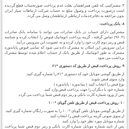
۳. مشترکینی که تلفن­ همراه­شان بعلت عدم پرداخت صورتحساب قطع گردیده
است درصورت پرداخت و وصول مبلغ به حساب شرکت ارتباطات سیار ایران
بدون مراجعه به دفاترخدمات ارتباطی ارتباطشان وصل می­ گردد.
۸- بانک پرداخت:
مشترکین دارای حساب در بانک صادرات می توانند با سامانه بانک صادرات
(۹۶۰۲) تماس گرفته ، گزینه پرداخت اتوماتیک قبوض را انتخاب کرده و شناسه
قبض و رمز دوم کارت خود را وارد کرده و به عضویت این سرویس درآیند.
دراین سرویس این امکان به مشترک داده می شود که تمامی قبوض پایاندوره
مشترک به طور اتوماتیک از طریق بانک از حساب اعلام شده توسط مشترک
برداشت می شود .
۹- روش پرداخت قبض از طریق کد دستوری *۱#
از طریق گوشی موبایل خود کد دستوری *۱# را شماره گیری کنید.
وارد منوی قبض شوید.
نوع قبض را انتخاب کنید. ( میاندوره / پایاندوره )
شماره خود یا دیگران را جهت پرداخت قبض وارد کنید.
پس از ورود شماره کارت بانکی و رمز دوم قبض شما پرداخت می گردد.
۱۰- روش پرداخت قبض از طریق تلفن گویای *۱۰۰
از طریق گوشی موبایل تلفن گویای *۱۰۰ را به صورت رایگان شماره گیری کنید.
از منوی صوتی گزینه پرداخت قبض را انتخاب کنید.
شماره موبایل مورد نظر خود را وارد کنید.
پس از تایید شماره موبایل شماره کارت بانکی و رمز دوم قبض شما پرداخت