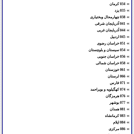
034 کرمان
035 یزد
038 چهارمحال وبختیاری
041 آذربایجان شرقی
044 آذربایجان غربی
045 اردبیل
051 خراسان رضوی
054 سیستان و بلوچستان
056 خراسان جنوبی
058 خراسان شمالی
061 خوزستان
066 لرستان
071 فارس
074 کهگیلویه و بویراحمد
076 هرمزگان
077 بوشهر
081 همدان
083 کرمانشاه
084 ایلام
086 مرکزی