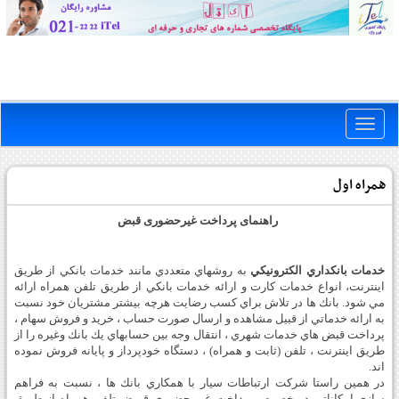
Toggle
naviga
همراه اول
راهنمای پرداخت غیرحضوری قبض
خدمات بانكداري الكترونيكي
به روشهاي متعددي مانند خدمات بانكي از طريق
اينترنت، انواع خدمات كارت و ارائه خدمات بانكي از طريق تلفن همراه ارائه
مي شود. بانك ها در تلاش براي كسب رضايت هرچه بيشتر مشتريان خود نسبت
به ارائه خدماتي از قبيل مشاهده و ارسال صورت حساب ، خريد و فروش سهام ،
پرداخت قبض هاي خدمات شهري ، انتقال وجه بين حسابهاي يك بانك وغيره را از
طريق اينترنت ، تلفن (ثابت و همراه) ، دستگاه خودپرداز و پايانه فروش نموده
اند.
در همين راستا شركت ارتباطات سيار با همكاري بانك ها ، نسبت به فراهم
سازي امكاناتي در خصوص پرداخت غير حضوري قبوض تلفن همراه از طريق