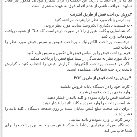
اي كه در آن حساب داريد، اين خدمت را براي شماره موبايل مذكور غير فعال
نماييد . عواقب ناشي از عدم اقدام فوق به عهده مشتري است.
۳.‎‎‎روش پرداخت قبض از طريق اينترنت
- به آدرس بانك مورد نظر دراينترنت مراجعه كنيد.
- به قسمت بانكداري الكترونيك سايت مورد نظر برويد .
- كد شناسايي و كلمه عبوري را ( در صورت درخواست )كه قبلا" از شعبه دريافت
نموده­ايد، وارد كنيد.
- درقسمت پرداخت الكترونيك ، پرداخت قبوض و سپس قبض مورد نظر را
انتخاب كنيد.
- فرم پرداخت قبض را براساس قبض تان تكميل و سپس تاييد كنيد.
- بانك مورد نظر به نمايندگي از شما مبلغ قبض را پرداخت مي­كند.
- اگر در قسمت پرداخت الكترونيك، گزارش قبض را انتخاب كنيد ، گزارش
تائيديه پرداخت شما قابل مشاهده است.
‎‎‎.۴ ‎روش پرداخت قبض از طريق POS
- كارت خود را در دستگاه پايانه فروش بكشيد.
- وارد منوي پرداخت قبوض شويد.
- شناسه قبض را وارد نموده و كليد تائيد را فشار دهيد.
- شناسه پرداخت را وارد نموده و كليد تائيد را فشار دهيد.
- براي تائيد صحت مبلغ قبض نمايان شده بر روي صفحه دستگاه ، كليد تائيد را
فشار دهيد .
- رمز كارت را وارد نموده و تائيد نمائيد .
- دستگاه پس از برقراري ارتباط با مركز فيش مربوط به اين پرداخت را براي
شما چاپ مي كند .