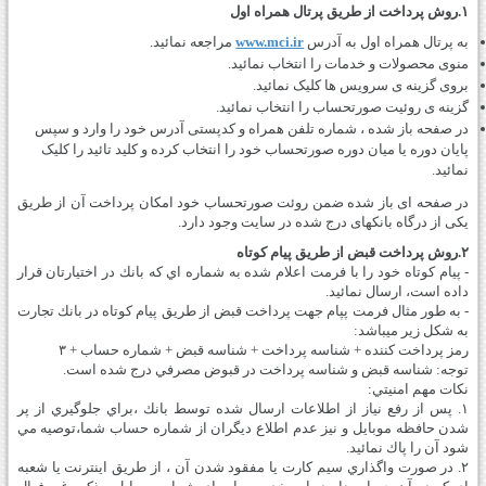
۱.روش پرداخت از طریق پرتال همراه اول
به پرتال همراه اول به آدرس
www.mci.ir
مراجعه نمائید.
منوی محصولات و خدمات را انتخاب نمائید.
بروی گزینه ی سرویس ها کلیک نمائید.
گزینه ی روئیت صورتحساب را انتخاب نمائید.
در صفحه باز شده ، شماره تلفن همراه و کدپستی آدرس خود را وارد و سپس
پایان دوره یا میان دوره صورتحساب خود را انتخاب کرده و کلید تائید را کلیک
نمائید.
در صفحه ای باز شده ضمن روئت صورتحساب خود امکان پرداخت آن از طریق
یکی از درگاه بانکهای درج شده در سایت وجود دارد.
۲.روش پرداخت قبض از طريق پيام كوتاه
- پيام كوتاه خود را با فرمت اعلام شده به شماره اي كه بانك در اختيارتان قرار
داده است، ارسال نمائيد.
- به طور مثال فرمت پپام جهت پرداخت قبض از طريق پيام كوتاه در بانك تجارت
به شكل زير مي­باشد:
رمز پرداخت كننده + شناسه پرداخت + شناسه قبض + شماره حساب + ۳
توجه: شناسه قبض و شناسه پرداخت در قبوض مصرفي درج شده است.
نكات مهم امنيتي:
۱. پس از رفع نياز از اطلاعات ارسال شده توسط بانك ،‌براي جلوگيري از پر
شدن حافظه موبايل و نيز عدم اطلاع ديگران از شماره حساب شما،‌توصيه مي
شود آن را پاك نمائيد.
۲. در صورت واگذاري سيم كارت يا‌ مفقود شدن آن ، ‌از طريق اينترنت يا شعبه