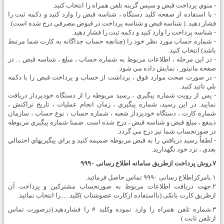
- منوي پرداخت قبض و سپس گزينه تلفن­ همراه را انتخاب کنيد.
- با استفاده از صفحه کليد دستگاه ، شناسه قبض را وارد کنيد و دکمه ثبت را
فشار دهيد. ( شناسه قبض و شناسه پرداخت در قبوض مصرفي درج شده است).
- شناسه پرداخت را وارد کنيد و دکمه ثبت را فشار دهيد.
- شماره حساب مورد نظر خود را (چنانچه حساب جداگانه به کارت شما مرتبط
باشد) انتخاب کنيد.
- در اين مرحله ، اطلاعات مربوط به شماره حساب ، مبلغ ، شناسه قبض ... در
صفحه مانيتور ، نمايش داده مي­ شود.
- در صورت صحت موارد فوق ، برداشت از حساب و پرداخت قبض را با دکمه
بلي تائيد کنيد.
- پس از رويت شماره پيگيري ، رسيد مربوطه را از دستگاه خودپرداز دريافت
نماييد. در اين رسيد، شماره پيگيري ، زمان انجام عمليات ، تاريخ تراکنش ،
شماره کارت ، دستگاه خودپرداز شعبه ، شماره حساب ، نوع حساب ، سازمان
ذينفع ، مبلغ قبض و شناسه قبض ، درج شده است. ضمنا شماره پيگيري مربوطه
در صورتحساب شما نيز درج مي­ گردد.
- لطفاً رسيد دريافتي را به قبض مربوطه ضميمه کنيد و براي پيگيري­هاي احتمالي
بعدي ، نزد خود نگهداريد.
۷.روش پرداخت ازطریق سامانه اطلاع رسانی ۹۹۹۰
۱.بامرکزاطلاع رسانی ۹۹۹۰ تماس حاصل فرمائید.
۲.جهت دریافت اطلاعات مربوط به صورتحساب مشترکین و پرداخت آن
ازطریق کارت بانکی (بااستفاده ازکارت عضوشتاب )کلید .....را انتخاب نمائید.
۳.شماره تلفن­ همراه را وارد نموده وکلید # را فشاردهید.(درصورت تماس
ازتلفن ثابت )