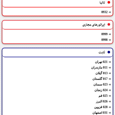
تالیا
0932
اپراتورهای مجازی
0999
0998
ثابت
021 تهران
011 مازندران
013 گیلان
017 گلستان
023 سمنان
024 زنجان
025 قم
026 البرز
028 قزوین
031 اصفهان