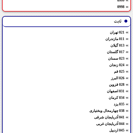
0999
0998
ثابت
021 تهران
011 مازندران
013 گیلان
017 گلستان
023 سمنان
024 زنجان
025 قم
026 البرز
028 قزوین
031 اصفهان
034 کرمان
035 یزد
038 چهارمحال وبختیاری
041 آذربایجان شرقی
044 آذربایجان غربی
045 اردبیل