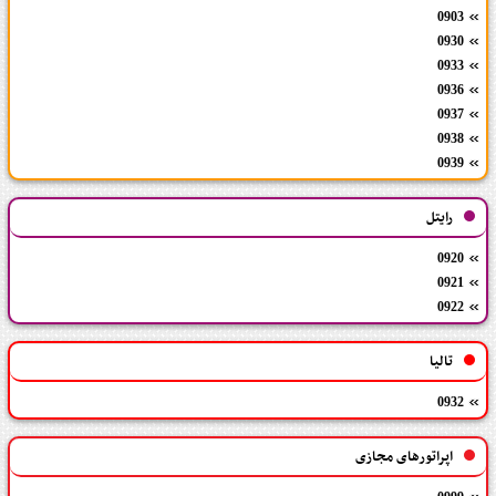
0903
0930
0933
0936
0937
0938
0939
رایتل
0920
0921
0922
تالیا
0932
اپراتورهای مجازی