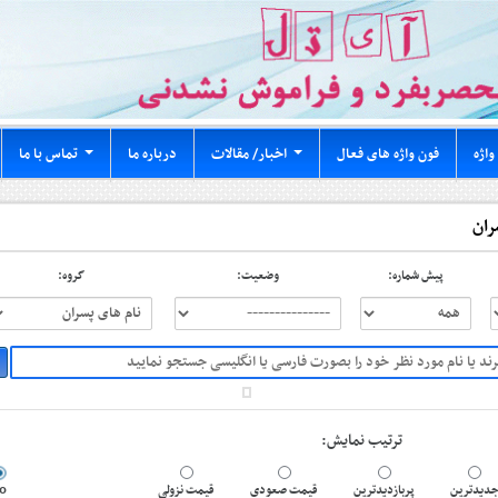
واژه
فون واژه های فعال
اخبار/ مقالات
درباره ما
تماس با ما
...
...
ران
پیش شماره:
وضعیت:
گروه:
ترتیب نمایش:
دیدترین
پربازدیدترین
قیمت صعودی
قیمت نزولی
0