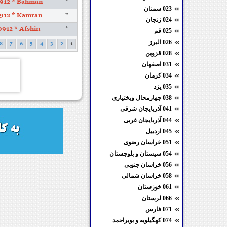
912 * Bahman
*
023 سمنان
912 * Kamran
*
024 زنجان
0912 * Afshin
*
025 قم
026 البرز
8
7
6
5
4
3
2
1
028 قزوین
031 اصفهان
034 کرمان
035 یزد
038 چهارمحال وبختیاری
041 آذربایجان شرقی
044 آذربایجان غربی
045 اردبیل
051 خراسان رضوی
054 سیستان و بلوچستان
056 خراسان جنوبی
058 خراسان شمالی
061 خوزستان
066 لرستان
071 فارس
074 کهگیلویه و بویراحمد