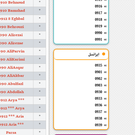
910 Behnoud
*
0916
910 Bamshad
*
0917
0912 8 Eghbal
*
0918
090 Behrouzi
*
0919
0990
090 Alirezai
*
0991
090 Alirezae
*
90 AliParvin
*
ایرانسل
90 AliKarimi
*
0935
090 AliAsqar
*
0901
090 AliAkbar
*
0902
090 Abulfazl
*
0903
090 Abdollah
*
0930
0933
912 Arya ***
*
0936
912 *** Arya
*
0937
0912 *** Aria
*
0938
0912 Aria ***
*
0939
Parsa
*