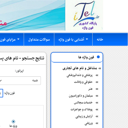
خانه
آشنایی با فون واژه
سوالات متداول
مزایای فون 
...
...
فون واژه ها
نتایج جستجو - نام های پس
مشاغل و نام های تجاری
اپراتور:
پزشکی و دندانپزشکی
حقوقی و وکالت
هنر
فون واژه:
مبلمان و دکوراسیون
خدمات مجالس
پوشاک و جواهرات
آرایش و زیبایی
ورزشی
ویژه ها
ج