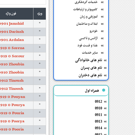
خدمات گردشگری
کامپیوتر و ارتباطات
ویژه
فون واژه
آموزشی و زبان
0901 Jamshid
*
املاک و ساختمان
خودرو
0901 Dariush
*
آژانس و تاکسی
0901 Ardalan
*
غذا و فست فود
919 0 Sorena
*
سایر خدمات
919 0 Sorour
*
نام های خانوادگی
0910 Zhoubin
*
نام های پسران
0910 Zhoobin
*
نام های دختران
0912 Tinoush
*
0912 Tinoosh
*
همراه اول
919 0 Pouyan
*
0912
919 0 Pourya
*
0910
0919 0 Pouria
*
0911
919 0 Poorya
*
0913
0919 0 Pooria
0914
*
0915