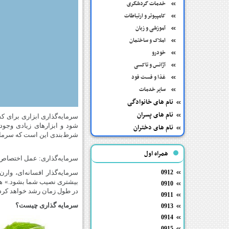
خدمات گردشگری
کامپیوتر و ارتباطات
آموزشی و زبان
املاک و ساختمان
خودرو
آژانس و تاکسی
غذا و فست فود
سایر خدمات
نام های خانوادگی
نام های پسران
سرمایه‌گذاری ابزاری برای ک
شود و ابزارهای زیادی وجود 
نام های دختران
شرط‌بندی این است که سرمایه
همراه اول
سرمایه‌گذاری:‌ عمل اختصاص دا
0912
بیشتری نصیب شما بشود.» هدف ا
0910
در طول زمان رشد خواهد کرد.
0911
سرمایه گذاری چیست؟
0913
0914
0915