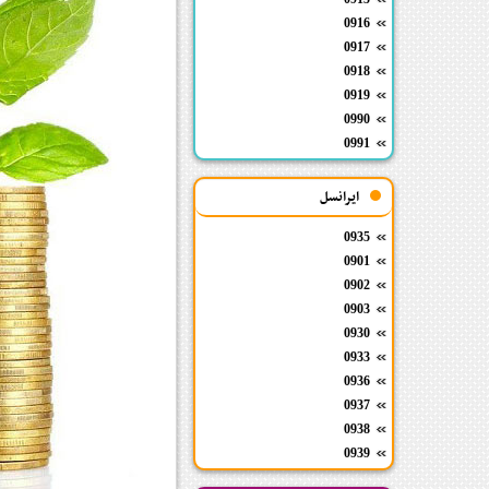
0916
0917
0918
0919
0990
0991
ایرانسل
0935
0901
0902
0903
0930
0933
0936
0937
0938
0939