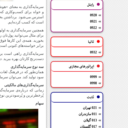
رایتل
سرمایه‌گذاری به معنای «هوش
و خواه برای کسب‌وکاری که خ
0920
استرس می‌شود. برداشتن بخشی
0921
است که کسب کرده‌ایم.
0922
همچنین سرمایه‌گذاری به اول
برای مثال می‌توانید پول‌تان
بخورید. همه‌ی این کارها فوق
تالیا
برابر خواسته‌های کنونی است
0932
سرمایه‌گذاری راهی است برای
دست‌رنج کارتان بهره ببرید. د
اپراتورهای مجازی
سه نوع سرمایه‌گذاری
همان‌‌طور که در فرهنگ لغات 
0999
سود تولید کند. می‌توان سرمای
0998
سرمایه‌گذاری‌های مالکیتی
زمانی که درباره‌ی سرمایه‌گ
پُرخطرترین و پُرسودترین نوع 
ثابت
سهام
021 تهران
011 مازندران
013 گیلان
017 گلستان