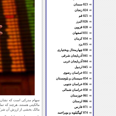
023 سمنان
024 زنجان
025 قم
026 البرز
028 قزوین
031 اصفهان
034 کرمان
035 یزد
038 چهارمحال وبختیاری
041 آذربایجان شرقی
044 آذربایجان غربی
045 اردبیل
051 خراسان رضوی
054 سیستان و بلوچستان
056 خراسان جنوبی
058 خراسان شمالی
061 خوزستان
سهام مدرکی است که نشان می‌
066 لرستان
مالکیتی هستند، هرچند که تما
071 فارس
مالک بخشی از ارزش آن شرکت
074 کهگیلویه و بویراحمد