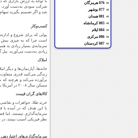
با توجه به ارزش بازاری که 
076 هرمزگان
شرکت سودی به‌دست آورد، سر
077 بوشهر
شد و اگر تصمیم بگیرید سهام‌ت
081 همدان
083 کرمانشاه
کسب‌وکار
084 ایلام
پولی که برای شروع و اداره‌
086 مرکزی
است چرا که به چیزی بیش از 
087 کردستان
سرمایه‌ی بسیار زیادی به همر
زیادی به‌دست می‌آورند. بیل 
املاک
خانه‌ها، آپارتمان‌ها و دیگر ا
زندگی می‌کنید قدری متفاوت ا
برآورده می‌کند و هرچند که م
مسکن سال ۲۰۰۸ در آمریکا به‌خوبی خطر این نوع سرمایه‌گذاری را نشان داده است.
کالاهای گران قیمت
خرید طلا، جواهرات و نقاشی‌ه
با این هدف که در آینده با 
سرمایه‌گذاری نیستند، اما قطع
نظر فیزیکی آسیب ببینند، در 
سرمایه‌گذاری‌های اعتباردهی