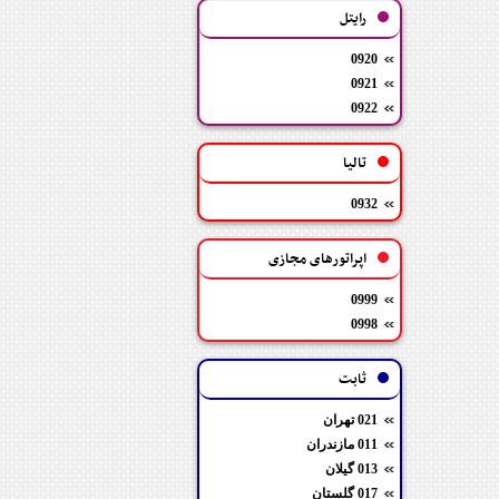
رایتل
0920
0921
0922
تالیا
0932
اپراتورهای مجازی
0999
0998
ثابت
021 تهران
011 مازندران
013 گیلان
017 گلستان