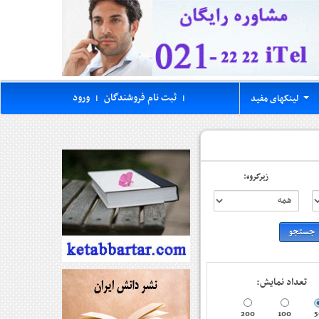
ثبت نام فروشندگان
ورود
لینکهای مفید
|
|
...
زیرگروه:
تعداد نمایش:
200
100
5