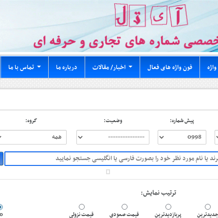
واژه
فون واژه های فعال
اخبار/ مقالات
درباره ما
تماس با ما
...
...
پیش شماره:
وضعیت:
گروه:
ترتیب نمایش:
0
قیمت نزولی
قیمت صعودی
پربازدیدترین
دیدترین