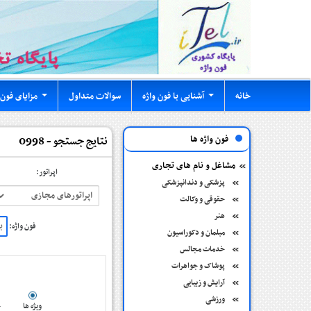
خانه
آشنایی با فون واژه
سوالات متداول
مزایای فون 
...
...
فون واژه ها
نتایج جستجو - 0998
مشاغل و نام های تجاری
اپراتور:
پزشکی و دندانپزشکی
حقوقی و وکالت
هنر
فون واژه:
مبلمان و دکوراسیون
خدمات مجالس
پوشاک و جواهرات
آرایش و زیبایی
ورزشی
ویژه ها
ج