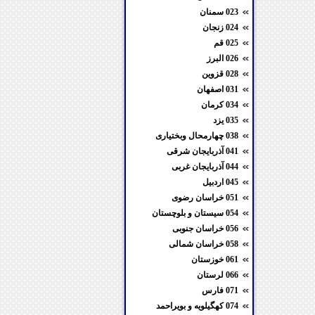
023 سمنان
024 زنجان
025 قم
026 البرز
028 قزوین
031 اصفهان
034 کرمان
035 یزد
038 چهارمحال وبختیاری
041 آذربایجان شرقی
044 آذربایجان غربی
045 اردبیل
051 خراسان رضوی
054 سیستان و بلوچستان
056 خراسان جنوبی
058 خراسان شمالی
061 خوزستان
066 لرستان
071 فارس
074 کهگیلویه و بویراحمد