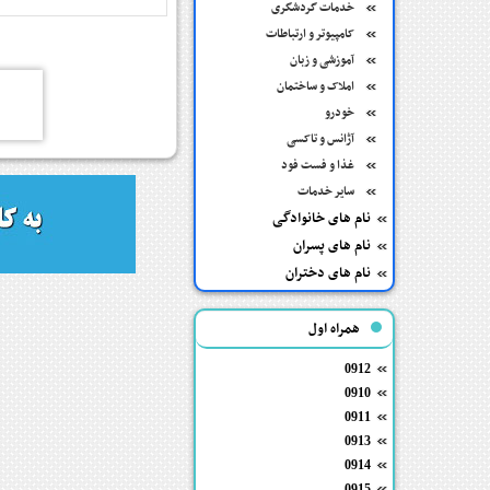
خدمات گردشگری
کامپیوتر و ارتباطات
آموزشی و زبان
املاک و ساختمان
خودرو
آژانس و تاکسی
غذا و فست فود
سایر خدمات
نام های خانوادگی
نام های پسران
نام های دختران
همراه اول
0912
0910
0911
0913
0914
0915