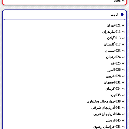
0998
ثابت
021 تهران
011 مازندران
013 گیلان
017 گلستان
023 سمنان
024 زنجان
025 قم
026 البرز
028 قزوین
031 اصفهان
034 کرمان
035 یزد
038 چهارمحال وبختیاری
041 آذربایجان شرقی
044 آذربایجان غربی
045 اردبیل
051 خراسان رضوی