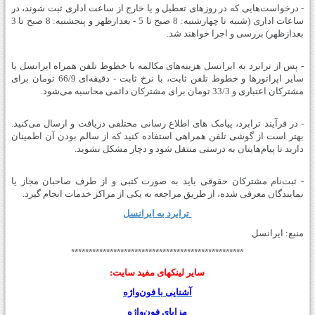
- درخواست‌هایی که در روزهای تعطیل و یا خارج از ساعت اداری ثبت شوند، در
ساعات اداری (شنبه تا چهارشنبه: 8 صبح تا 5 - بعدازظهر و پنجشنبه: 8 صبح تا 3
بعدازظهر) بررسی و اجرا خواهند شد.
- پس از ترابرد به ایرانسل هزینه‌های مکالمه با خطوط تلفن همراه ایرانسل یا
سایر اپراتورها و خطوط تلفن ثابت، با نرخ ثابت - دقیقه‌ای 66/9 تومان برای
مشترکان اعتباری و 33/3 تومان برای مشترکان دائمی محاسبه می‌شود.
- در فرآیند ترابرد، پیامک های اطلاع رسانی مختلفی دریافت و ارسال می‌کنید.
بهتر است از گوشی تلفن همراهی استفاده کنید که از سالم بودن آن اطمینان
دارید تا پیام‌هایتان به درستی منتقل شود و دچار مشکل نشوید.
- ثبت‌نام مشترکان حقوقی باید به صورت کتبی و از طرف صاحبان مجاز یا
نمایندگان معرفی شده، از طریق مراجعه به یکی از مراکز خدمات انجام گیرد.
ترابرد به ایرانسل
منبع: ایرانسل
*************************************************
سایر لينکهای مفید سایت:
آشنایی با فون‌واژه
مزایای فون‌واژه