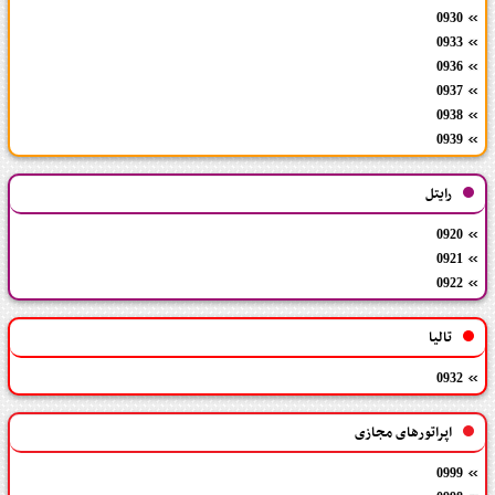
0930
0933
0936
0937
0938
0939
رایتل
0920
0921
0922
تالیا
0932
اپراتورهای مجازی
0999