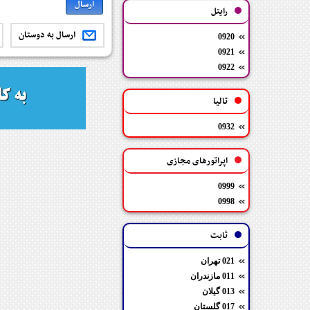
رایتل
ارسال به دوستان
0920
0921
0922
تالیا
0932
اپراتورهای مجازی
0999
0998
ثابت
021 تهران
011 مازندران
013 گیلان
017 گلستان