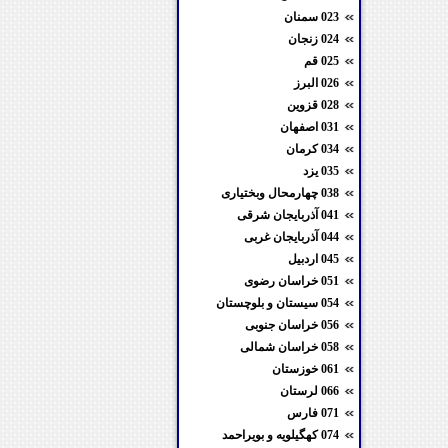
023 سمنان
024 زنجان
025 قم
026 البرز
028 قزوین
031 اصفهان
034 کرمان
035 یزد
038 چهارمحال وبختیاری
041 آذربایجان شرقی
044 آذربایجان غربی
045 اردبیل
051 خراسان رضوی
054 سیستان و بلوچستان
056 خراسان جنوبی
058 خراسان شمالی
061 خوزستان
066 لرستان
071 فارس
074 کهگیلویه و بویراحمد