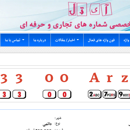
واژه
فون واژه های فعال
اخبار/ مقالات
درباره ما
تماس با ما
...
...
3
3
0
0
A
r
z
شهر:
دائمی
نوع: