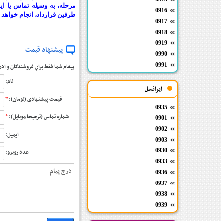
مرحله، به وسیله تماس یا ا
0916
طرفین قرارداد، انجام خواهد گ
0917
0918
0919
پیشنهاد قیمت
0990
0991
پيغام شما فقط براي فروشندگان و اد
نام:
ایرانسل
قیمت پیشنهادی (تومان):
*
0935
شماره تماس (ترجیحا موبایل):
*
0901
0902
ایمیل:
0903
0930
عدد روبرو:
0933
0936
0937
0938
0939