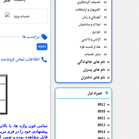
صفر
وضعیت:
خدمات گردشگری
کامپیوتر و ارتباطات
خدمات ویژه:
آموزشی و زبان
املاک و ساختمان
خودرو
برچسب ها
آژانس و تاکسی
0933
غذا و فست فود
سایر خدمات
اطلاعات تماس فروشنده
نام های خانوادگی
نام های پسران
نام های دختران
همراه اول
0912
0910
0911
0913
تمامی فون واژه ها، با بالا
پیشنهادی خود را در فرم مر
0914
قابل مشاهده بوده و ضمن ام
0915