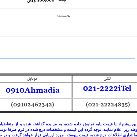
500,000 تومان
قیمت:
ملاحظات:
تلفن
موبایل
021-2222iTel
0910Ahmadia
(09102462342)
(021-22224835)
ترین پیشنهاد یا قیمت پایه نمایش داده شده، به مزایده گذاشته شده و از متقاض
بوطه زیر اعلام نمایند. توجه گردد این قیمت و مشخصات درج شده در فرم صرفا تو
انتداری اطلاعات درج شده، قیمت پیوسته، مورد ارزیابی قرار خواهد گرفت و در 