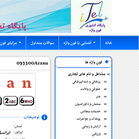
خانه
آشنایی با فون واژه
سوالات متداول
مزایای فون 
...
...
فون واژه ها
093300Arzan
مشاغل و نام های تجاری
a
n
پزشکی و دندانپزشکی
حقوقی و وکالت
هنر
مبلمان و دکوراسیون
خدمات مجالس
توضیحات
پوشاک و جواهرات
آرایش و زیبایی
استان:
ایرانسل
اپراتور:
ورزشی