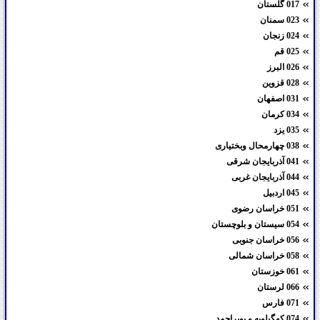
017 گلستان
023 سمنان
024 زنجان
025 قم
026 البرز
028 قزوین
031 اصفهان
034 کرمان
035 یزد
038 چهارمحال وبختیاری
041 آذربایجان شرقی
044 آذربایجان غربی
045 اردبیل
051 خراسان رضوی
054 سیستان و بلوچستان
056 خراسان جنوبی
058 خراسان شمالی
061 خوزستان
066 لرستان
071 فارس
074 کهگیلویه و بویراحمد