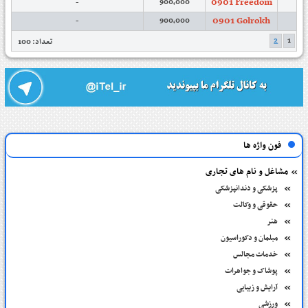
0901 Freedom
-
900,000
0901 Golrokh
-
900,000
2
1
تعداد: 100
فون واژه ها
مشاغل و نام های تجاری
پزشکی و دندانپزشکی
حقوقی و وکالت
هنر
مبلمان و دکوراسیون
خدمات مجالس
پوشاک و جواهرات
آرایش و زیبایی
ورزشی