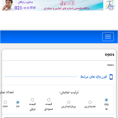
Toggle
naviga
0901
0901
فون واژه های مرتبط
ترتیب نمایش:
تعداد نم:
ویژه
قیمت
قیمت
100
50
پربازدیدترین
جدیدترین
ها
صعودی
نزولی