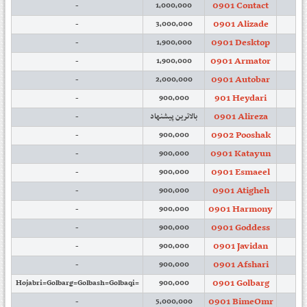
0901 Contact
-
1,000,000
0901 Alizade
-
3,000,000
0901 Desktop
-
1,900,000
0901 Armator
-
1,900,000
0901 Autobar
-
2,000,000
901 Heydari
-
900,000
0901 Alireza
-
بالاترین پیشنهاد
0902 Pooshak
-
900,000
0901 Katayun
-
900,000
0901 Esmaeel
-
900,000
0901 Atigheh
-
900,000
0901 Harmony
-
900,000
0901 Goddess
-
900,000
0901 Javidan
-
900,000
0901 Afshari
-
900,000
0901 Golbarg
=Hojabri=Golbarg=Golbash=Golbaqi
900,000
0901 BimeOmr
-
5,000,000