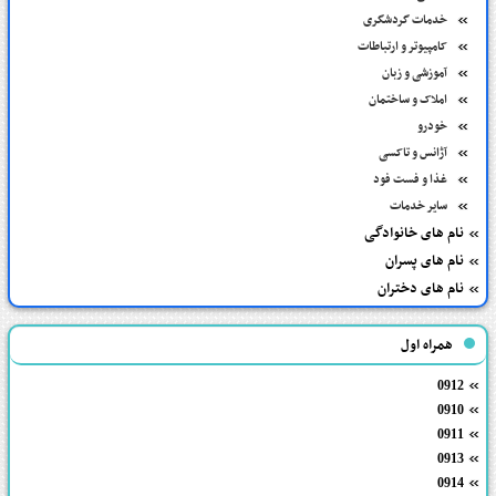
خدمات گردشگری
کامپیوتر و ارتباطات
آموزشی و زبان
املاک و ساختمان
خودرو
آژانس و تاکسی
غذا و فست فود
سایر خدمات
نام های خانوادگی
نام های پسران
نام های دختران
همراه اول
0912
0910
0911
0913
0914