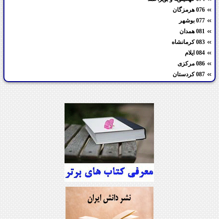
076 هرمزگان
077 بوشهر
081 همدان
083 کرمانشاه
084 ایلام
086 مرکزی
087 کردستان