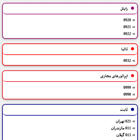
رایتل
0920
0921
0922
تالیا
0932
اپراتورهای مجازی
0999
0998
ثابت
021 تهران
011 مازندران
013 گیلان