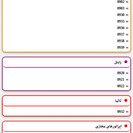
0902
0903
0930
0933
0936
0937
0938
0939
رایتل
0920
0921
0922
تالیا
0932
اپراتورهای مجازی