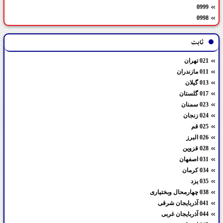
0999
0998
ثابت
021 تهران
011 مازندران
013 گیلان
017 گلستان
023 سمنان
024 زنجان
025 قم
026 البرز
028 قزوین
031 اصفهان
034 کرمان
035 یزد
038 چهارمحال وبختیاری
041 آذربایجان شرقی
044 آذربایجان غربی