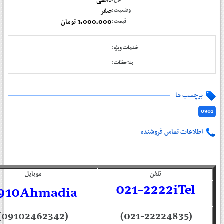
دائمی
صفر
وضعیت:
3,000,000 تومان
قیمت:
خدمات ویژه:
ملاحظات:
برچسب ها
0901
اطلاعات تماس فروشنده
تلفن
موبایل
021-2222iTel
910Ahmadia
(09102462342)
(021-22224835)