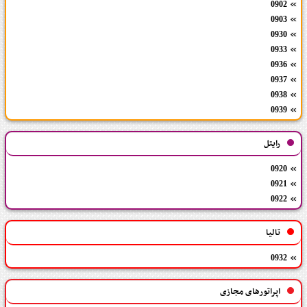
0902
0903
0930
0933
0936
0937
0938
0939
رایتل
0920
0921
0922
تالیا
0932
اپراتورهای مجازی