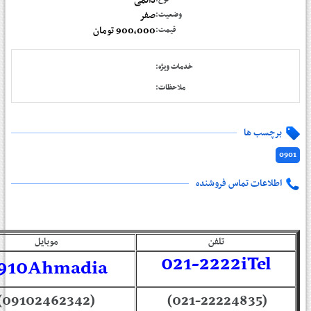
دائمی
صفر
وضعیت:
900,000 تومان
قیمت:
خدمات ویژه:
ملاحظات:
برچسب ها
0901
اطلاعات تماس فروشنده
تلفن
موبایل
021-2222iTel
910Ahmadia
(09102462342)
(021-22224835)