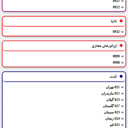
0921
0922
تالیا
0932
اپراتورهای مجازی
0999
0998
ثابت
021 تهران
011 مازندران
013 گیلان
017 گلستان
023 سمنان
024 زنجان
025 قم