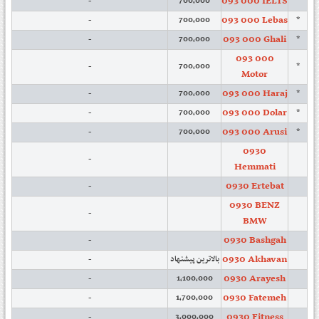
093 000 IELTS
-
700,000
*
093 000 Lebas
-
700,000
*
093 000 Ghali
-
700,000
*
093 000
-
700,000
*
Motor
093 000 Haraj
-
700,000
*
093 000 Dolar
-
700,000
*
093 000 Arusi
-
700,000
*
0930
-
Hemmati
0930 Ertebat
-
0930 BENZ
-
BMW
0930 Bashgah
-
0930 Akhavan
-
بالاترین پیشنهاد
0930 Arayesh
-
1,100,000
0930 Fatemeh
-
1,700,000
0930 Fitness
-
3,000,000