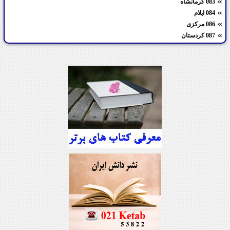
083 کرمانشاه
084 ایلام
086 مرکزی
087 کردستان