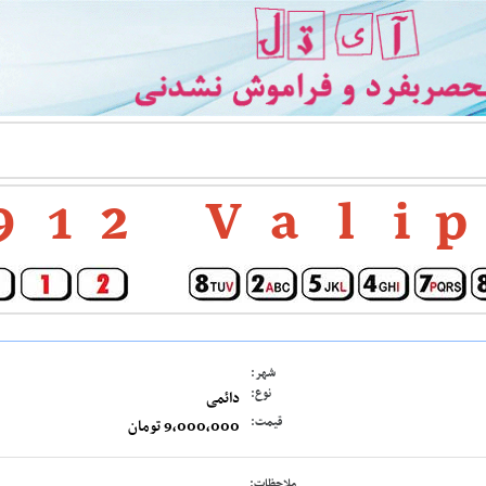
9
1
2
V
a
l
i
p
شهر:
نوع:
دائمی
قیمت:
9,000,000 تومان
ملاحظات: