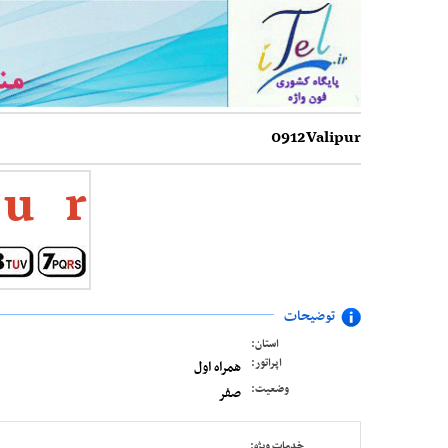
0912Valipur
u
r
توضیحات
استان:
اپراتور:
همراه اول
وضعیت:
صفر
خدمات ویژه: